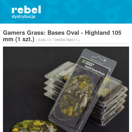
Gamers Grass: Bases Oval - Highland 105
mm (1 szt.)
( EAN-13:
738956788511 )