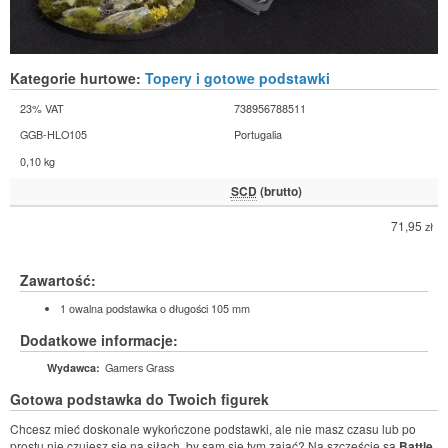
Kategorie hurtowe:
Topery i gotowe podstawki
23% VAT
738956788511
GGB-HLO105
Portugalia
0,10 kg
SCD
(brutto)
71,95
zł
Zawartość:
1 owalna podstawka o długości 105 mm
Dodatkowe informacje:
Gamers Grass
Wydawca:
Gotowa podstawka do Twoich figurek
Chcesz mieć doskonale wykończone podstawki, ale nie masz czasu lub po
prostu nie czujesz się na siłach, by sam się tym zająć? Na szczęście są
Battle