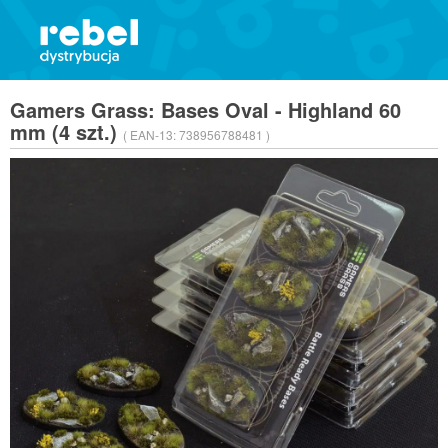
Gamers Grass: Bases Oval - Highland 60
mm (4 szt.)
( EAN-13:
738956788481 )