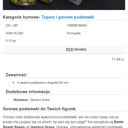
Kategorie hurtowe:
Topery i gotowe podstawki
23% VAT
738956788481
GGB-HLO60
Portugalia
0,10 kg
SCD
(brutto)
71,95
zł
Zawartość:
4 owalne podstawki o długości 60 mm
Dodatkowe informacje:
Gamers Grass
Wydawca:
Gotowe podstawki do Twoich figurek
Chcesz mieć doskonale wykończone podstawki, ale nie masz czasu lub po
prostu nie czujesz się na siłach, by sam się tym zająć? Na szczęście są
Battle
Ready Bases
od
Gamers Grass
. Gotowe, odpowiedniej wielkości podstawki