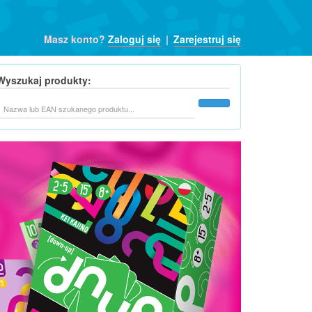
Masz konto?
Zaloguj się
|
Zarejestruj się
Wyszukaj produkty:
Szukaj