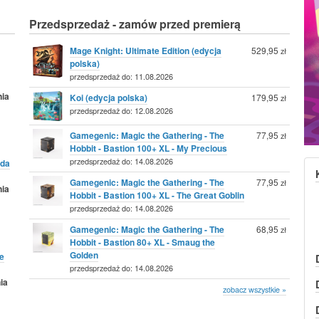
Przedsprzedaż - zamów przed premierą
Mage Knight: Ultimate Edition (edycja
529,95
zł
polska)
przedsprzedaż do: 11.08.2026
nia
Koi (edycja polska)
179,95
zł
przedsprzedaż do: 12.08.2026
Gamegenic: Magic the Gathering - The
77,95
zł
Hobbit - Bastion 100+ XL - My Precious
przedsprzedaż do: 14.08.2026
da
Gamegenic: Magic the Gathering - The
77,95
zł
nia
Hobbit - Bastion 100+ XL - The Great Goblin
przedsprzedaż do: 14.08.2026
Gamegenic: Magic the Gathering - The
68,95
zł
Hobbit - Bastion 80+ XL - Smaug the
Golden
e
przedsprzedaż do: 14.08.2026
ia
zobacz wszystkie »