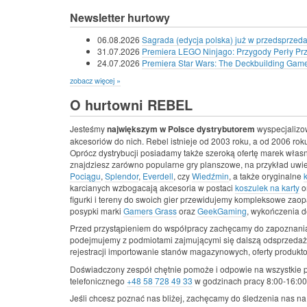
Newsletter hurtowy
06.08.2026
Sagrada (edycja polska) już w przedsprzeda
31.07.2026
Premiera LEGO Ninjago: Przygody Perły Pr
24.07.2026
Premiera Star Wars: The Deckbuilding Game -
zobacz więcej »
O hurtowni REBEL
Jesteśmy
największym w Polsce dystrybutorem
wyspecjalizo
akcesoriów do nich. Rebel istnieje od 2003 roku, a od 2006 roku
Oprócz dystrybucji posiadamy także szeroką ofertę marek wła
znajdziesz zarówno popularne gry planszowe, na przykład uwi
Pociągu
,
Splendor
,
Everdell
, czy
Wiedźmin
, a także oryginalne
karcianych wzbogacają akcesoria w postaci
koszulek na karty
o
figurki i tereny do swoich gier przewidujemy kompleksowe zaopa
posypki marki
Gamers Grass
oraz
GeekGaming
, wykończenia d
Przed przystąpieniem do współpracy zachęcamy do zapoznania
podejmujemy z podmiotami zajmującymi się dalszą odsprzedaż
rejestracji importowanie stanów magazynowych, oferty produkt
Doświadczony zespół chętnie pomoże i odpowie na wszystkie 
telefonicznego
+48 58 728 49 33
w godzinach pracy 8:00-16:00,
Jeśli chcesz poznać nas bliżej, zachęcamy do śledzenia nas n