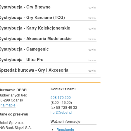
Dystrybucja - Gry Bitewne
rozwiń
Dystrybucja - Gry Karciane (TCG)
rozwiń
Dystrybucja - Karty Kolekcjonerskie
rozwiń
Dystrybucja - Akcesoria Modelarskie
rozwiń
Dystrybucja - Gamegenic
rozwiń
Dystrybucja - Ultra Pro
rozwiń
Sprzedaż hurtowa - Gry i Akcesoria
rozwiń
Kontakt z nami
Hurtownia REBEL
Budowlanych 64c
508 170 200
80-298 Gdańsk
(8:00 - 16:00)
na mapie
)
fax 58 728 49 32
hurt@rebel.pl
Dane do przelewu
Ważne informacje
Rebel Sp. z o.o.
ING Bank Śląski S.A.
Regulamin