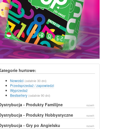
Kategorie hurtowe:
Nowości
(ostatnie 30 dni)
Przedsprzedaż / zapowiedzi
Wyprzedaż
Bestsellery
(ostatnie 90 dni)
Dystrybucja - Produkty Familijne
rozwiń
Dystrybucja - Produkty Hobbystyczne
rozwiń
Dystrybucja - Gry po Angielsku
rozwiń