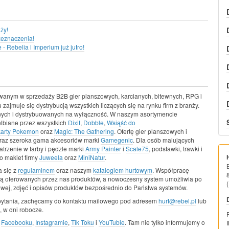
ży!
zeznaczenia!
 Rebelia i Imperium już jutro!
wanym w sprzedaży B2B gier planszowych, karcianych, bitewnych, RPG i
 zajmuje się dystrybucją wszystkich liczących się na rynku firm z branży.
snych i dystrybuowanych na wyłączność. W naszym asortymencie
elbiane przez wszystkich
Dixit
,
Dobble
,
Wsiąść do
karty Pokemon
oraz
Magic: The Gathering
. Ofertę gier planszowych i
raz szeroka gama akcesoriów marki
Gamegenic
. Dla osób malujących
trzenie w farby i pędzle marki
Army Painter
i
Scale75
, podstawki, trawki i
o makiet firmy
Juweela
oraz
MiniNatur
.
 się z
regulaminem
oraz naszym
katalogiem hurtowym
. Współpracę
ą oferowanych przez nas produktów, a nowoczesny system umożliwia po
(
owej, zdjęć i opisów produktów bezpośrednio do Państwa systemów.
pytania, zachęcamy do kontaktu mailowego pod adresem
hurt@rebel.pl
lub
 w dni robocze.
a
Facebooku
,
Instagramie
,
Tik Toku
i
YouTubie
. Tam nie tylko informujemy o