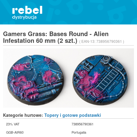
Gamers Grass: Bases Round - Alien
Infestation 60 mm (2 szt.)
( EAN-13:
738956790361 )
Kategorie hurtowe:
Topery i gotowe podstawki
23% VAT
738956790361
GGB-AIR60
Portugalia