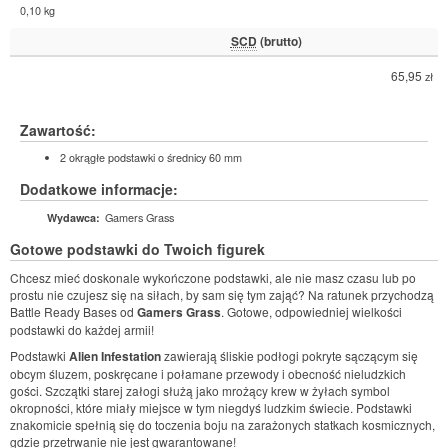
0,10 kg
SCD
(brutto)
65,95
zł
Zawartość:
2 okrągłe podstawki o średnicy 60 mm
Dodatkowe informacje:
Gamers Grass
Wydawca:
Gotowe podstawki do Twoich figurek
Chcesz mieć doskonale wykończone podstawki, ale nie masz czasu lub po
prostu nie czujesz się na siłach, by sam się tym zająć? Na ratunek przychodzą
Battle Ready Bases od
Gamers Grass
. Gotowe, odpowiedniej wielkości
podstawki do każdej armii!
Podstawki
Alien Infestation
zawierają śliskie podłogi pokryte sączącym się
obcym śluzem, poskręcane i połamane przewody i obecność nieludzkich
gości. Szczątki starej załogi służą jako mrożący krew w żyłach symbol
okropności, które miały miejsce w tym niegdyś ludzkim świecie. Podstawki
znakomicie spełnią się do toczenia boju na zarażonych statkach kosmicznych,
gdzie przetrwanie nie jest gwarantowane!