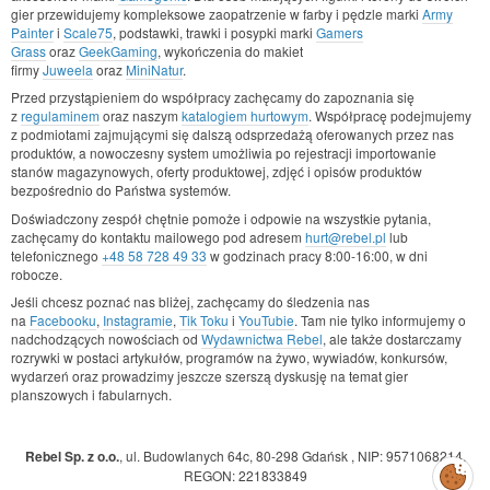
gier przewidujemy kompleksowe zaopatrzenie w farby i pędzle marki
Army
Painter
i
Scale75
, podstawki, trawki i posypki marki
Gamers
Grass
oraz
GeekGaming
, wykończenia do makiet
firmy
Juweela
oraz
MiniNatur
.
Przed przystąpieniem do współpracy zachęcamy do zapoznania się
z
regulaminem
oraz naszym
katalogiem hurtowym
. Współpracę podejmujemy
z podmiotami zajmującymi się dalszą odsprzedażą oferowanych przez nas
produktów, a nowoczesny system umożliwia po rejestracji importowanie
stanów magazynowych, oferty produktowej, zdjęć i opisów produktów
bezpośrednio do Państwa systemów.
Doświadczony zespół chętnie pomoże i odpowie na wszystkie pytania,
zachęcamy do kontaktu mailowego pod adresem
hurt@rebel.pl
lub
telefonicznego
+48 58 728 49 33
w godzinach pracy 8:00-16:00, w dni
robocze.
Jeśli chcesz poznać nas bliżej, zachęcamy do śledzenia nas
na
Facebooku
,
Instagramie
,
Tik Toku
i
YouTubie
. Tam nie tylko informujemy o
nadchodzących nowościach od
Wydawnictwa Rebel
, ale także dostarczamy
rozrywki w postaci artykułów, programów na żywo, wywiadów, konkursów,
wydarzeń oraz prowadzimy jeszcze szerszą dyskusję na temat gier
planszowych i fabularnych.
Rebel Sp. z o.o.
,
ul. Budowlanych 64c, 80-298 Gdańsk
,
NIP: 9571068214
,
Zarządzaj
REGON: 221833849
preferencjami
cookies