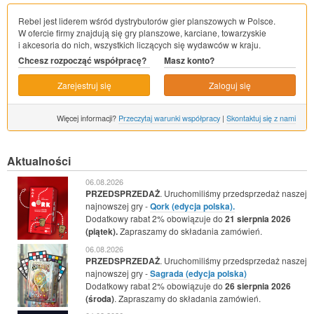
Rebel jest liderem wśród dystrybutorów gier planszowych w Polsce.
W ofercie firmy znajdują się gry planszowe, karciane, towarzyskie
i akcesoria do nich, wszystkich liczących się wydawców w kraju.
Chcesz rozpocząć współpracę?
Masz konto?
Zarejestruj się
Zaloguj się
Więcej informacji?
Przeczytaj warunki współpracy
|
Skontaktuj się z nami
Aktualności
06.08.2026
PRZEDSPRZEDAŻ
. Uruchomiliśmy przedsprzedaż naszej
najnowszej gry -
Qork (edycja polska).
Dodatkowy rabat 2% obowiązuje do
21 sierpnia 2026
(piątek).
Zapraszamy do składania zamówień.
06.08.2026
PRZEDSPRZEDAŻ
. Uruchomiliśmy przedsprzedaż naszej
najnowszej gry -
Sagrada (edycja polska)
Dodatkowy rabat 2% obowiązuje do
26 sierpnia 2026
(środa)
. Zapraszamy do składania zamówień.