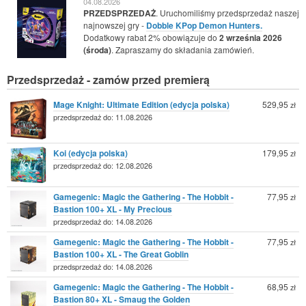
04.08.2026
PRZEDSPRZEDAŻ
. Uruchomiliśmy przedsprzedaż naszej
najnowszej gry -
Dobble KPop Demon Hunters.
Dodatkowy rabat 2% obowiązuje do
2 września 2026
(środa)
. Zapraszamy do składania zamówień.
Przedsprzedaż - zamów przed premierą
Mage Knight: Ultimate Edition (edycja polska)
529,95
zł
przedsprzedaż do: 11.08.2026
Koi (edycja polska)
179,95
zł
przedsprzedaż do: 12.08.2026
Gamegenic: Magic the Gathering - The Hobbit -
77,95
zł
Bastion 100+ XL - My Precious
przedsprzedaż do: 14.08.2026
Gamegenic: Magic the Gathering - The Hobbit -
77,95
zł
Bastion 100+ XL - The Great Goblin
przedsprzedaż do: 14.08.2026
Gamegenic: Magic the Gathering - The Hobbit -
68,95
zł
Bastion 80+ XL - Smaug the Golden