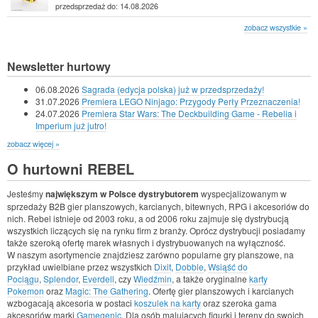
przedsprzedaż do: 14.08.2026
zobacz wszystkie »
Newsletter hurtowy
06.08.2026
Sagrada (edycja polska) już w przedsprzedaży!
31.07.2026
Premiera LEGO Ninjago: Przygody Perły Przeznaczenia!
24.07.2026
Premiera Star Wars: The Deckbuilding Game - Rebelia i
Imperium już jutro!
zobacz więcej »
O hurtowni REBEL
Jesteśmy
największym w Polsce dystrybutorem
wyspecjalizowanym w
sprzedaży B2B gier planszowych, karcianych, bitewnych, RPG i akcesoriów do
nich. Rebel istnieje od 2003 roku, a od 2006 roku zajmuje się dystrybucją
wszystkich liczących się na rynku firm z branży. Oprócz dystrybucji posiadamy
także szeroką ofertę marek własnych i dystrybuowanych na wyłączność.
W naszym asortymencie znajdziesz zarówno popularne gry planszowe, na
przykład uwielbiane przez wszystkich
Dixit
,
Dobble
,
Wsiąść do
Pociągu
,
Splendor
,
Everdell
, czy
Wiedźmin
, a także oryginalne
karty
Pokemon
oraz
Magic: The Gathering
. Ofertę gier planszowych i karcianych
wzbogacają akcesoria w postaci
koszulek na karty
oraz szeroka gama
akcesoriów marki
Gamegenic
. Dla osób malujących figurki i tereny do swoich