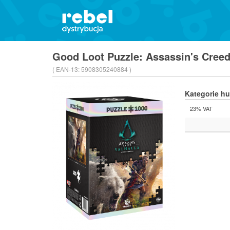
Good Loot Puzzle: Assassin's Creed
( EAN-13:
5908305240884 )
Kategorie h
23% VAT