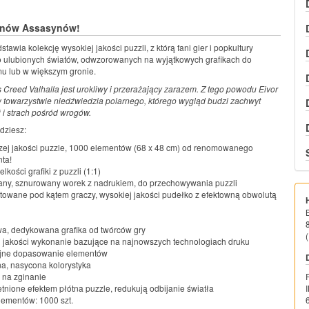
fanów Assasynów!
tawia kolekcję wysokiej jakości puzzli, z którą fani gier i popkultury
o ulubionych światów, odwzorowanych na wyjątkowych grafikach do
u lub w większym gronie.
s Creed Valhalla jest urokliwy i przerażający zarazem. Z tego powodu Eivor
 towarzystwie niedźwiedzia polarnego, którego wygląd budzi zachwyt
 i strach pośród wrogów.
dziesz:
ej jakości puzzle, 1000 elementów (68 x 48 cm) od renomowanego
ta!
elkości grafiki z puzzli (1:1)
ny, sznurowany worek z nadrukiem, do przechowywania puzzli
towane pod kątem graczy, wysokiej jakości pudełko z efektowną obwolutą
a, dedykowana grafika od twórców gry
(
 jakości wykonanie bazujące na najnowszych technologiach druku
yjne dopasowanie elementów
a, nasycona kolorystyka
 na zginanie
tnione efektem płótna puzzle, redukują odbijanie światła
lementów: 1000 szt.