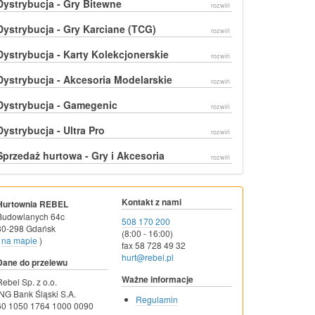
Dystrybucja - Gry Bitewne
rozwiń
Dystrybucja - Gry Karciane (TCG)
rozwiń
Dystrybucja - Karty Kolekcjonerskie
rozwiń
Dystrybucja - Akcesoria Modelarskie
rozwiń
Dystrybucja - Gamegenic
rozwiń
Dystrybucja - Ultra Pro
rozwiń
Sprzedaż hurtowa - Gry i Akcesoria
rozwiń
Kontakt z nami
Hurtownia REBEL
Budowlanych 64c
508 170 200
80-298 Gdańsk
(8:00 - 16:00)
na mapie
)
fax 58 728 49 32
hurt@rebel.pl
Dane do przelewu
Ważne informacje
Rebel Sp. z o.o.
ING Bank Śląski S.A.
Regulamin
60 1050 1764 1000 0090