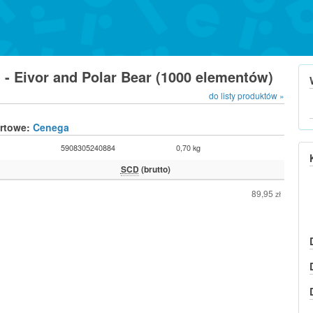
 - Eivor and Polar Bear (1000 elementów)
do listy produktów »
urtowe:
Cenega
5908305240884
0,70 kg
SCD
(brutto)
89,95
zł