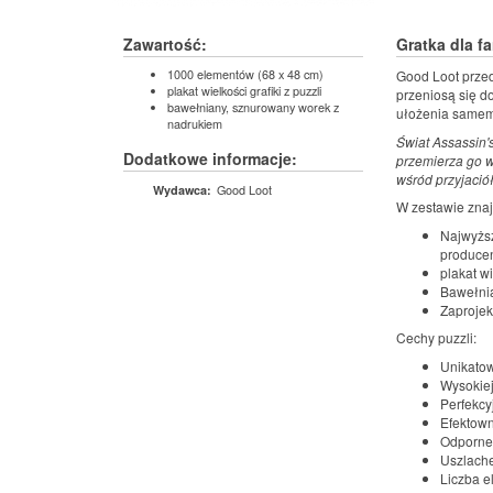
Zawartość:
Gratka dla 
1000 elementów (68 x 48 cm)
Good Loot przeds
plakat wielkości grafiki z puzzli
przeniosą się d
bawełniany, sznurowany worek z
ułożenia samem
nadrukiem
Świat Assassin'
Dodatkowe informacje:
przemierza go w
wśród przyjaciół
Good Loot
Wydawca:
W zestawie znaj
Najwyższ
producen
plakat wi
Bawełnia
Zaprojek
Cechy puzzli:
Unikatow
Wysokiej
Perfekc
Efektown
Odporne
Uszlache
Liczba e