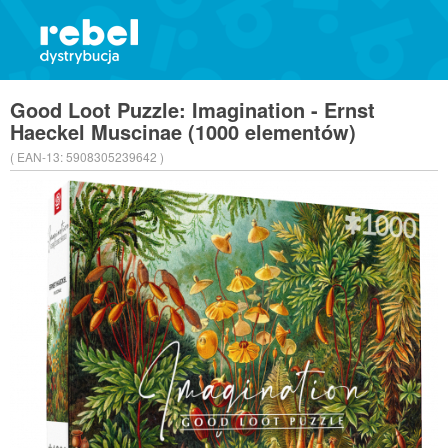
Good Loot Puzzle: Imagination - Ernst
Haeckel Muscinae (1000 elementów)
( EAN-13:
5908305239642 )