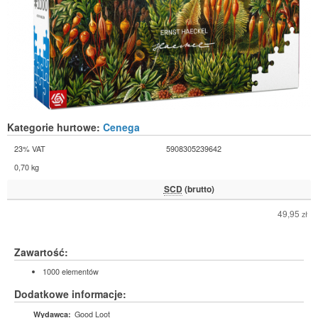
Kategorie hurtowe:
Cenega
23% VAT
5908305239642
0,70 kg
SCD
(brutto)
49,95
zł
Zawartość:
1000 elementów
Dodatkowe informacje:
Good Loot
Wydawca: