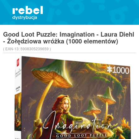
Good Loot Puzzle: Imagination - Laura Diehl
- Żołędziowa wróżka (1000 elementów)
( EAN-13:
5908305239659 )