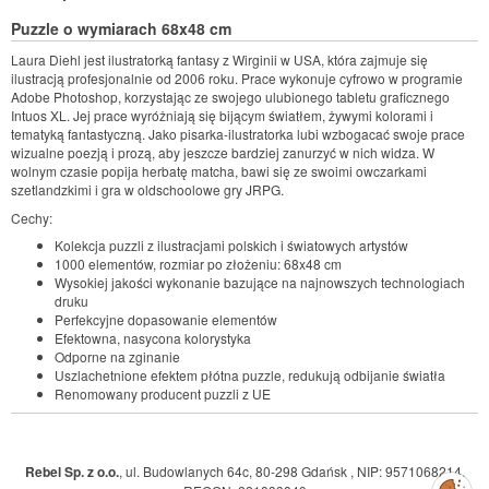
Puzzle o wymiarach 68x48 cm
Laura Diehl jest ilustratorką fantasy z Wirginii w USA, która zajmuje się
ilustracją profesjonalnie od 2006 roku. Prace wykonuje cyfrowo w programie
Adobe Photoshop, korzystając ze swojego ulubionego tabletu graficznego
Intuos XL. Jej prace wyróżniają się bijącym światłem, żywymi kolorami i
tematyką fantastyczną. Jako pisarka-ilustratorka lubi wzbogacać swoje prace
wizualne poezją i prozą, aby jeszcze bardziej zanurzyć w nich widza. W
wolnym czasie popija herbatę matcha, bawi się ze swoimi owczarkami
szetlandzkimi i gra w oldschoolowe gry JRPG.
Cechy:
Kolekcja puzzli z ilustracjami polskich i światowych artystów
1000 elementów, rozmiar po złożeniu: 68x48 cm
Wysokiej jakości wykonanie bazujące na najnowszych technologiach
druku
Perfekcyjne dopasowanie elementów
Efektowna, nasycona kolorystyka
Odporne na zginanie
Uszlachetnione efektem płótna puzzle, redukują odbijanie światła
Renomowany producent puzzli z UE
Rebel Sp. z o.o.
,
ul. Budowlanych 64c, 80-298 Gdańsk
,
NIP: 9571068214
,
Zarządzaj
preferencjami