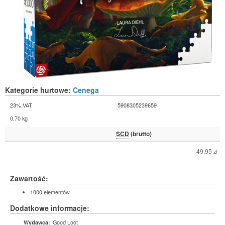
Kategorie hurtowe:
Cenega
23% VAT
5908305239659
0,70 kg
SCD
(brutto)
49,95
zł
Zawartość:
1000 elementów
Dodatkowe informacje:
Good Loot
Wydawca: