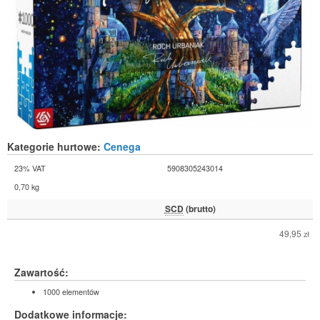
Kategorie hurtowe:
Cenega
23% VAT
5908305243014
0,70 kg
SCD
(brutto)
49,95
zł
Zawartość:
1000 elementów
Dodatkowe informacje: