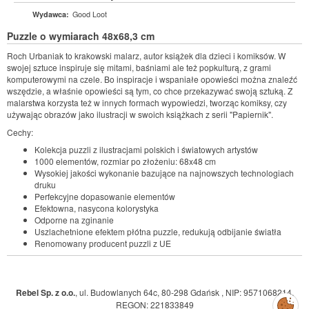
Good Loot
Wydawca:
Puzzle o wymiarach 48x68,3 cm
Roch Urbaniak to krakowski malarz, autor książek dla dzieci i komiksów. W
swojej sztuce inspiruje się mitami, baśniami ale też popkulturą, z grami
komputerowymi na czele. Bo inspiracje i wspaniałe opowieści można znaleźć
wszędzie, a właśnie opowieści są tym, co chce przekazywać swoją sztuką. Z
malarstwa korzysta też w innych formach wypowiedzi, tworząc komiksy, czy
używając obrazów jako ilustracji w swoich książkach z serii "Papiernik".
Cechy:
Kolekcja puzzli z ilustracjami polskich i światowych artystów
1000 elementów, rozmiar po złożeniu: 68x48 cm
Wysokiej jakości wykonanie bazujące na najnowszych technologiach
druku
Perfekcyjne dopasowanie elementów
Efektowna, nasycona kolorystyka
Odporne na zginanie
Uszlachetnione efektem płótna puzzle, redukują odbijanie światła
Renomowany producent puzzli z UE
Rebel Sp. z o.o.
,
ul. Budowlanych 64c, 80-298 Gdańsk
,
NIP: 9571068214
,
Zarządzaj
REGON: 221833849
preferencjami
cookies