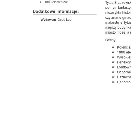
1000 elementów
Tytus Brzozowsk
pełnym fantastyc
Dodatkowe informacje:
niezwykła histo
czy znane gmac
Good Loot
Wydawca:
malarstwie Tytu
między budynkam
miasto może, a 
Cechy:
Kolekcja 
1000 ele
Wysokiej
Perfekc
Efektown
Odporne
Uszlache
Renomow