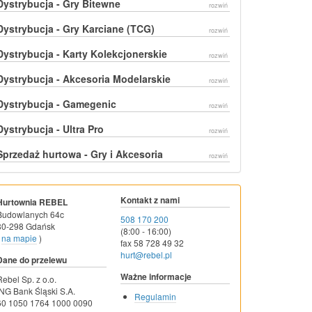
Dystrybucja - Gry Bitewne
rozwiń
Dystrybucja - Gry Karciane (TCG)
rozwiń
Dystrybucja - Karty Kolekcjonerskie
rozwiń
Dystrybucja - Akcesoria Modelarskie
rozwiń
Dystrybucja - Gamegenic
rozwiń
Dystrybucja - Ultra Pro
rozwiń
Sprzedaż hurtowa - Gry i Akcesoria
rozwiń
Kontakt z nami
Hurtownia REBEL
Budowlanych 64c
508 170 200
80-298 Gdańsk
(8:00 - 16:00)
na mapie
)
fax 58 728 49 32
hurt@rebel.pl
Dane do przelewu
Ważne informacje
Rebel Sp. z o.o.
ING Bank Śląski S.A.
Regulamin
60 1050 1764 1000 0090