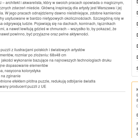
i – architekt i akwarelista, który w swoich pracach opowiada o magicznym,
znych zdarzeń mieście. Główną inspiracją dla artysty jest Warszawa i jej
ria. W jego pracach odnajdziemy dawno nieistniejące, zdobne kamienice
hy usytuowane w bardzo nietypowych okolicznościach. Szczególną rolę w
sa odgrywają ludzie. Pojawiają się na dachach, kominach, łącznikach
i, a nawet lewitują gdzieś w chmurach – wszystko to, by pokazać, że
nawet powinno, być przyjazne oraz pełne aktywności.
puzzli z ilustracjami polskich i światowych artystów
mentów, rozmiar po złożeniu: 68x48 cm
 jakości wykonanie bazujące na najnowszych technologiach druku
yjne dopasowanie elementów
a, nasycona kolorystyka
 na zginanie
tnione efektem płótna puzzle, redukują odbijanie światła
any producent puzzli z UE
(