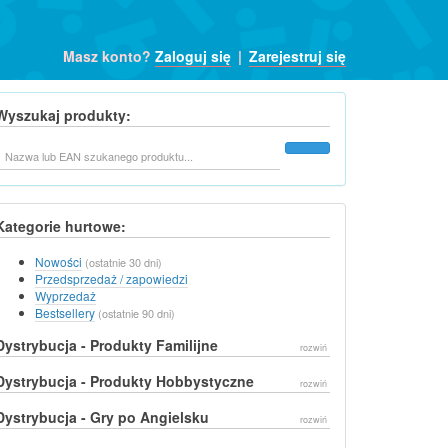
Masz konto?
Zaloguj się
|
Zarejestruj się
Wyszukaj produkty:
Szukaj
Kategorie hurtowe:
Nowości
(ostatnie 30 dni)
Przedsprzedaż / zapowiedzi
Wyprzedaż
Bestsellery
(ostatnie 90 dni)
Dystrybucja - Produkty Familijne
rozwiń
Dystrybucja - Produkty Hobbystyczne
rozwiń
Dystrybucja - Gry po Angielsku
rozwiń