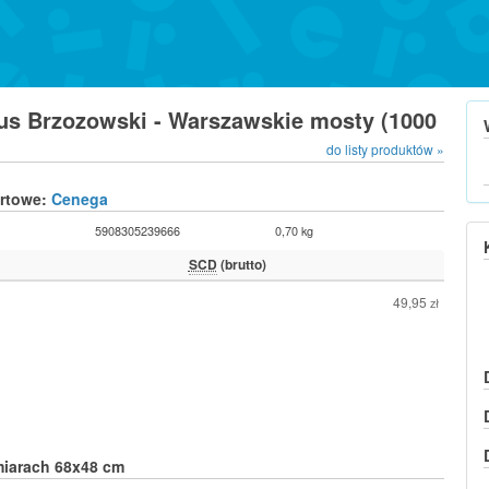
tus Brzozowski - Warszawskie mosty (1000
do listy produktów »
urtowe:
Cenega
5908305239666
0,70 kg
SCD
(brutto)
49,95
zł
miarach 68x48 cm