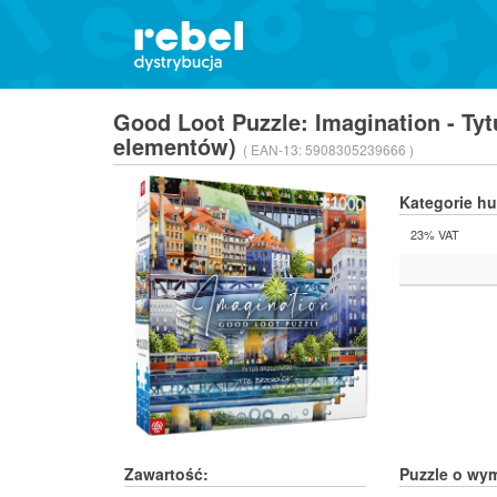
Good Loot Puzzle: Imagination - Ty
elementów)
( EAN-13:
5908305239666 )
Kategorie h
23% VAT
Zawartość:
Puzzle o wy