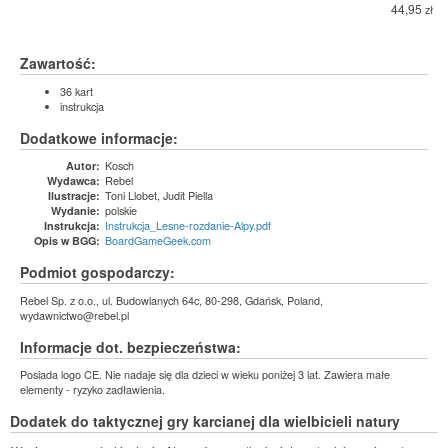
44,95
zł
Zawartość:
36 kart
instrukcja
Dodatkowe informacje:
Kosch
Autor:
Rebel
Wydawca:
Toni Llobet, Judit Piella
Ilustracje:
polskie
Wydanie:
Instrukcja_Lesne-rozdanie-Alpy.pdf
Instrukcja:
BoardGameGeek.com
Opis w BGG:
Podmiot gospodarczy:
Rebel Sp. z o.o., ul. Budowlanych 64c, 80-298, Gdańsk, Poland,
wydawnictwo@rebel.pl
Informacje dot. bezpieczeństwa:
Posiada logo CE. Nie nadaje się dla dzieci w wieku poniżej 3 lat. Zawiera małe
elementy - ryzyko zadławienia.
Dodatek do taktycznej gry karcianej dla wielbicieli natury