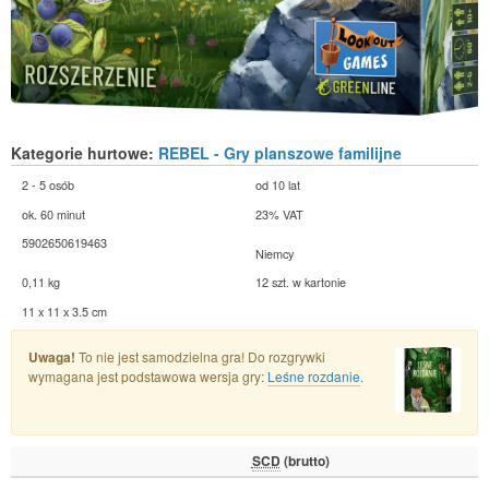
Kategorie hurtowe:
REBEL - Gry planszowe familijne
2 - 5 osób
od 10 lat
ok. 60 minut
23% VAT
5902650619463
Niemcy
0,11 kg
12 szt. w kartonie
11 x 11 x 3.5 cm
Uwaga!
To nie jest samodzielna gra! Do rozgrywki
wymagana jest podstawowa wersja gry:
Leśne rozdanie
.
SCD
(brutto)