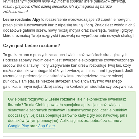
W mieszanym górskim lesie Alp można spotkać wiele gatunków zwierząt,
roślin i grzybów. Choć dzielą siedlisko, ich wymagania są bardzo
zróżnicowane!
Leśne rozdanie: Alpy
to rozszerzenie wprowadzające 36 zupełnie nowych,
przepięknie ilustrowanych kart z alpejską fauną i florą. Znajdziesz wśród nich 2
dodatkowe gatunki drzew, nowy rodzaj motyla oraz zwierzęta, rośliny i grzyby,
które urozmaicą Twoje rozgrywki i pozwolą na wypróbowanie nowych strategii.
Czym jest Leśne rozdanie?
To gra karciana o prostych zasadach i wielu możliwościach strategicznych.
Podczas zabawy Twoim celem jest stworzenie ekologicznie zrównoważonego
środowiska dla fauny i flory. Zagrywanie kart drzew rozbuduje Twój las, który
możesz dodatkowo ubogacić różnymi zwierzętami, roślinami i grzybami. Jeśli
uszanujesz preferencje mieszkańców lasu, zdobędziesz jeszcze więcej
punktów. Pamiętaj, że niektóre stworzenia wolą towarzystwo własnego
gatunku, a innym najbardziej zależy na konkretnym siedlisku czy pożywieniu.
Uwielbiasz rozgrywki w
Leśne rozdanie
, ale niekoniecznie uwielbiasz
liczenie? To dla Ciebie powstała specjalna aplikacja umożliwiająca
skanowanie zebranych zestawów i automatyczne podliczanie punktów
podczas gry! Jej baza obejmuje zarówno karty z gry podstawowej, jak i
dodatków (w tym promocyjne). Aplikację możesz pobrać za darmo z
Google Play
oraz
App Store
.