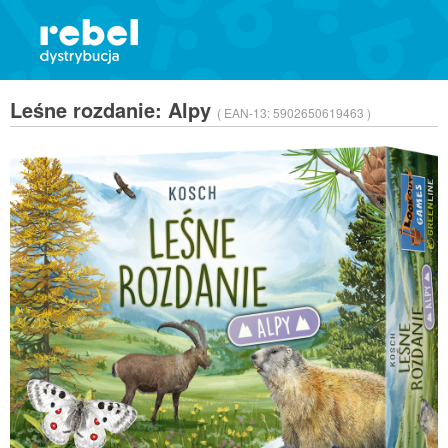
Leśne rozdanie: Alpy
( EAN-13:
5902650619463 )