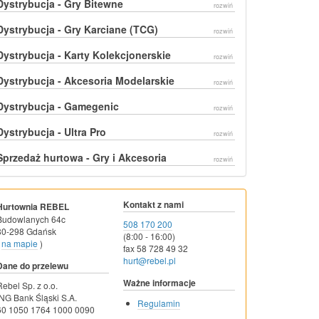
Dystrybucja - Gry Bitewne
rozwiń
Dystrybucja - Gry Karciane (TCG)
rozwiń
Dystrybucja - Karty Kolekcjonerskie
rozwiń
Dystrybucja - Akcesoria Modelarskie
rozwiń
Dystrybucja - Gamegenic
rozwiń
Dystrybucja - Ultra Pro
rozwiń
Sprzedaż hurtowa - Gry i Akcesoria
rozwiń
Kontakt z nami
Hurtownia REBEL
Budowlanych 64c
508 170 200
80-298 Gdańsk
(8:00 - 16:00)
na mapie
)
fax 58 728 49 32
hurt@rebel.pl
Dane do przelewu
Ważne informacje
Rebel Sp. z o.o.
ING Bank Śląski S.A.
Regulamin
60 1050 1764 1000 0090