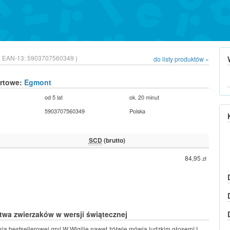
( EAN-13:
5903707560349 )
do listy produktów »
urtowe:
Egmont
od 5 lat
ok. 20 minut
5903707560349
Polska
SCD
(brutto)
84,95
zł
wa zwierzaków w wersji świątecznej
ja bestsellerowej gry! W Wigilię nawet żółwie mówią ludzkim głosem! I