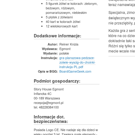
5 figurek żółwi w kolorach: zielonym,
teraz namawiają 
beżowym, różowym,
Specjalna, zim
pomarańczowym, niebieskim
5 płytek z żółwiami
świątecznym wyst
40 kart w kolorach żółwi
nie przeziębiły,
12 wielokorowych kart
Każda gra z seri
Dodatkowe informacje:
które na co dzie
dokładnie taki 
Reiner Knizia
Autor:
Różni się tylko 
Egmont
Wydawca:
mecie wcale ni
polskie
Wydanie:
gra-planszowa-pedzace-
Instrukcja:
zolwie-wyscig-do-choinki-
instrukcja-PL.pdf
BoardGameGeek.com
Opis w BGG:
Podmiot gospodarczy:
Story House Egmont
Inflancka 4C
00-189 Warszawa
recepcja@egmont.pl
tel. 48228384100
Informacje dot.
bezpieczeństwa:
Posiada Logo CE. Nie nadaje się dla dzieci w
wieku poniżej 3 lat. Zawiera małe elementy -