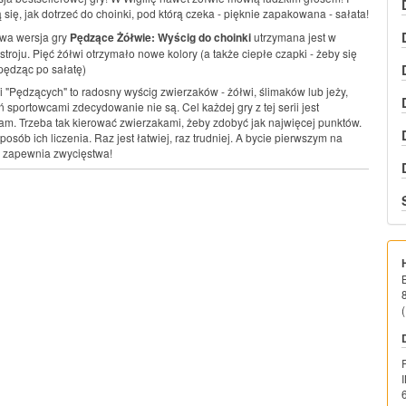
się, jak dotrzeć do choinki, pod którą czeka - pięknie zapakowana - sałata!
owa wersja gry
Pędzące Żółwie: Wyścig do choinki
utrzymana jest w
roju. Pięć żółwi otrzymało nowe kolory (a także ciepłe czapki - żeby się
 pędząc po sałatę)
i "Pędzących" to radosny wyścig zwierzaków - żółwi, ślimaków lub jeży,
ń sportowcami zdecydowanie nie są. Cel każdej gry z tej serii jest
sam. Trzeba tak kierować zwierzakami, żeby zdobyć jak najwięcej punktów.
sposób ich liczenia. Raz jest łatwiej, raz trudniej. A bycie pierwszym na
e zapewnia zwycięstwa!
(