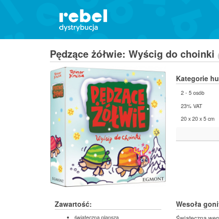
Pędzące żółwie: Wyścig do choinki
Kategorie h
2 - 5 osób
23% VAT
20 x 20 x 5 cm
Zawartość:
Wesoła gonit
świąteczna plansza
Świąteczna wers