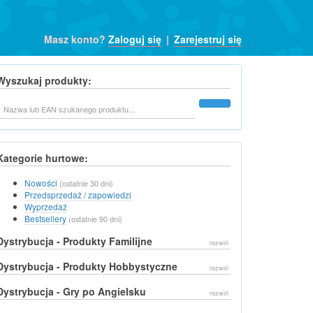
Masz konto?
Zaloguj się
|
Zarejestruj się
Wyszukaj produkty:
Szukaj
Kategorie hurtowe:
Nowości
(ostatnie 30 dni)
Przedsprzedaż / zapowiedzi
Wyprzedaż
Bestsellery
(ostatnie 90 dni)
Dystrybucja - Produkty Familijne
rozwiń
Dystrybucja - Produkty Hobbystyczne
rozwiń
Dystrybucja - Gry po Angielsku
rozwiń