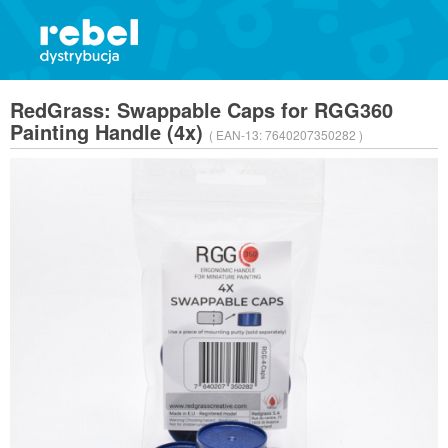
RedGrass: Swappable Caps for RGG360
Painting Handle (4x)
( EAN-13:
7640207350282 )