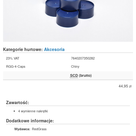
Kategorie hurtowe:
Akcesoria
23% VAT
7640207350282
RGG-4-Caps
Chiny
SCD
(brutto)
44,95
zł
Zawartość:
4 wymienne nakrętki
Dodatkowe informacje:
RedGrass
Wydawca: