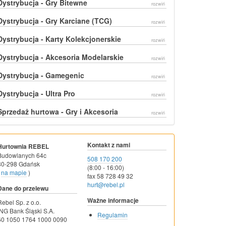
Dystrybucja - Gry Bitewne
rozwiń
Dystrybucja - Gry Karciane (TCG)
rozwiń
Dystrybucja - Karty Kolekcjonerskie
rozwiń
Dystrybucja - Akcesoria Modelarskie
rozwiń
Dystrybucja - Gamegenic
rozwiń
Dystrybucja - Ultra Pro
rozwiń
Sprzedaż hurtowa - Gry i Akcesoria
rozwiń
Kontakt z nami
Hurtownia REBEL
Budowlanych 64c
508 170 200
80-298 Gdańsk
(8:00 - 16:00)
na mapie
)
fax 58 728 49 32
hurt@rebel.pl
Dane do przelewu
Ważne informacje
Rebel Sp. z o.o.
ING Bank Śląski S.A.
Regulamin
60 1050 1764 1000 0090