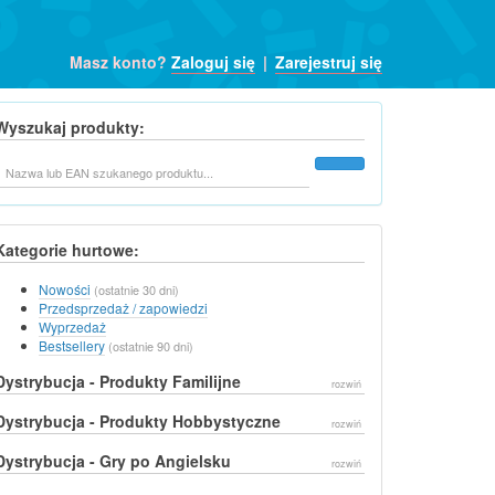
Masz konto?
Zaloguj się
|
Zarejestruj się
Wyszukaj produkty:
Szukaj
Kategorie hurtowe:
Nowości
(ostatnie 30 dni)
Przedsprzedaż / zapowiedzi
Wyprzedaż
Bestsellery
(ostatnie 90 dni)
Dystrybucja - Produkty Familijne
rozwiń
Dystrybucja - Produkty Hobbystyczne
rozwiń
Dystrybucja - Gry po Angielsku
rozwiń