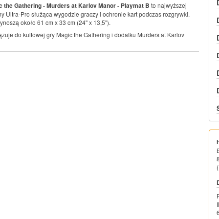
c the Gathering - Murders at Karlov Manor - Playmat B
to najwyższej
my Ultra-Pro służąca wygodzie graczy i ochronie kart podczas rozgrywki.
oszą około 61 cm x 33 cm (24'' x 13,5'').
ązuje do kultowej gry Magic the Gathering i dodatku Murders at Karlov
(