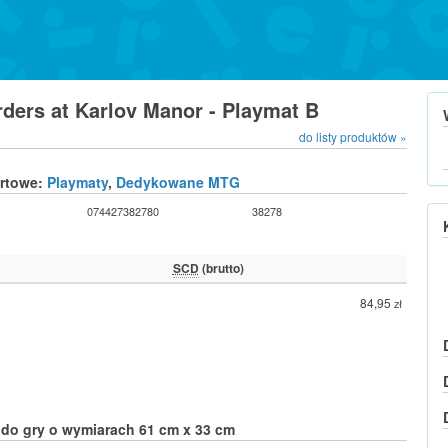
rders at Karlov Manor - Playmat B
do listy produktów »
urtowe:
Playmaty
,
Dedykowane MTG
074427382780
38278
SCD
(brutto)
84,95
zł
do gry o wymiarach 61 cm x 33 cm