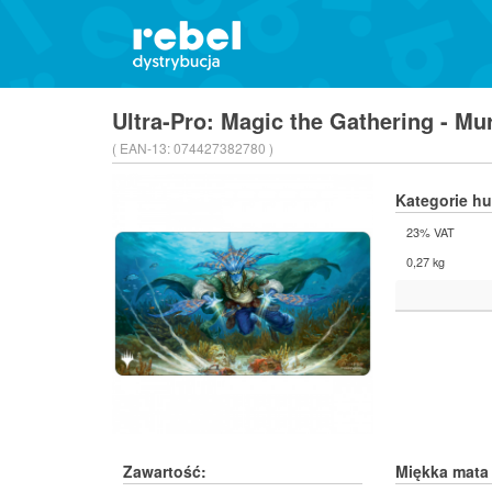
Ultra-Pro: Magic the Gathering - Mu
( EAN-13:
074427382780 )
Kategorie h
23% VAT
0,27 kg
Zawartość:
Miękka mata 