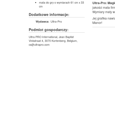
mata do gry o wymiarach 61 cm x 33
Ultra-Pro: Magi
cm
jakości mata fir
Wymiary maty wyn
Dodatkowe informacje:
Jej grafika nawi
Ultra-Pro
Wydawca:
Manor!
Podmiot gospodarczy:
Ultra PRO International, Jean Baptist
Vinkstraat 4, 3070 Kortenberg, Belgium,
cs@ultrapro.com