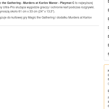
c the Gathering - Murders at Karlov Manor - Playmat C
to najwyższej
my Ultra-Pro służąca wygodzie graczy i ochronie kart podczas rozgrywki.
oszą około 61 cm x 33 cm (24'' x 13,5'').
ązuje do kultowej gry Magic the Gathering i dodatku Murders at Karlov
(