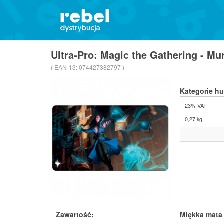
Ultra-Pro: Magic the Gathering - Mu
( EAN-13:
074427382797 )
Kategorie h
23% VAT
0,27 kg
Zawartość:
Miękka mata 