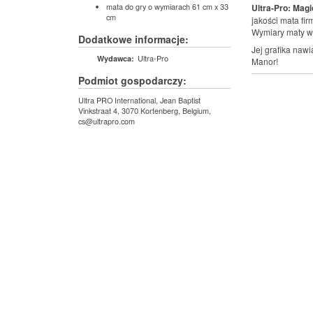
mata do gry o wymiarach 61 cm x 33
Ultra-Pro: Magi
cm
jakości mata fir
Wymiary maty wyn
Dodatkowe informacje:
Jej grafika nawi
Ultra-Pro
Wydawca:
Manor!
Podmiot gospodarczy:
Ultra PRO International, Jean Baptist
Vinkstraat 4, 3070 Kortenberg, Belgium,
cs@ultrapro.com