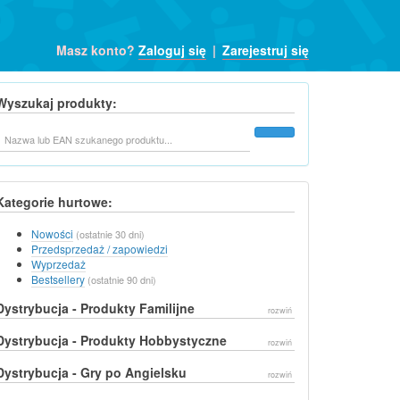
Masz konto?
Zaloguj się
|
Zarejestruj się
Wyszukaj produkty:
Szukaj
Kategorie hurtowe:
Nowości
(ostatnie 30 dni)
Przedsprzedaż / zapowiedzi
Wyprzedaż
Bestsellery
(ostatnie 90 dni)
Dystrybucja - Produkty Familijne
rozwiń
Dystrybucja - Produkty Hobbystyczne
rozwiń
Dystrybucja - Gry po Angielsku
rozwiń