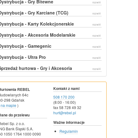
Dystrybucja - Gry Bitewne
rozwiń
Dystrybucja - Gry Karciane (TCG)
rozwiń
Dystrybucja - Karty Kolekcjonerskie
rozwiń
Dystrybucja - Akcesoria Modelarskie
rozwiń
Dystrybucja - Gamegenic
rozwiń
Dystrybucja - Ultra Pro
rozwiń
Sprzedaż hurtowa - Gry i Akcesoria
rozwiń
Kontakt z nami
Hurtownia REBEL
Budowlanych 64c
508 170 200
80-298 Gdańsk
(8:00 - 16:00)
na mapie
)
fax 58 728 49 32
hurt@rebel.pl
Dane do przelewu
Ważne informacje
Rebel Sp. z o.o.
ING Bank Śląski S.A.
Regulamin
60 1050 1764 1000 0090