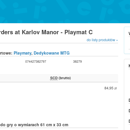
rders at Karlov Manor - Playmat C
do listy produktów »
urtowe:
Playmaty
,
Dedykowane MTG
074427382797
38279
SCD
(brutto)
84,95
zł
do gry o wymiarach 61 cm x 33 cm