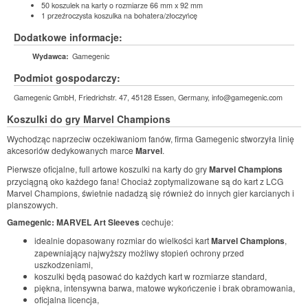
50 koszulek na karty o rozmiarze 66 mm x 92 mm
1 przeźroczysta koszulka na bohatera/złoczyńcę
Dodatkowe informacje:
Gamegenic
Wydawca:
Podmiot gospodarczy:
Gamegenic GmbH, Friedrichstr. 47, 45128 Essen, Germany, info@gamegenic.com
Koszulki do gry
Marvel Champions
Wychodząc naprzeciw oczekiwaniom fanów, firma Gamegenic stworzyła linię
akcesoriów dedykowanych marce
Marvel
.
Pierwsze oficjalne, full artowe koszulki na karty do gry
Marvel Champions
przyciągną oko każdego fana! Chociaż zoptymalizowane są do kart z LCG
Marvel Champions, świetnie nadadzą się również do innych gier karcianych i
planszowych.
Gamegenic: MARVEL Art Sleeves
cechuje:
idealnie dopasowany rozmiar do wielkości kart
Marvel Champions
,
zapewniający najwyższy możliwy stopień ochrony przed
uszkodzeniami,
koszulki będą pasować do każdych kart w rozmiarze standard,
piękna, intensywna barwa, matowe wykończenie i brak obramowania,
oficjalna licencja,