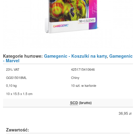
Kategorie hurtowe:
Gamegenic - Koszulki na karty
,
Gamegenic
- Marvel
23% VAT
4251715410646
GGS15018ML
Chiny
0,10 kg
10 szt. w kartonie
10 x 15.5 x 1.5 cm
SCD
(brutto)
36,95
zł
Zawartość: