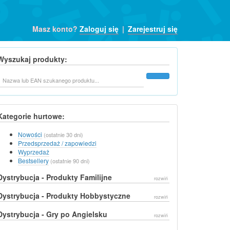
Masz konto?
Zaloguj się
|
Zarejestruj się
Wyszukaj produkty:
Szukaj
Kategorie hurtowe:
Nowości
(ostatnie 30 dni)
Przedsprzedaż / zapowiedzi
Wyprzedaż
Bestsellery
(ostatnie 90 dni)
Dystrybucja - Produkty Familijne
rozwiń
Dystrybucja - Produkty Hobbystyczne
rozwiń
Dystrybucja - Gry po Angielsku
rozwiń