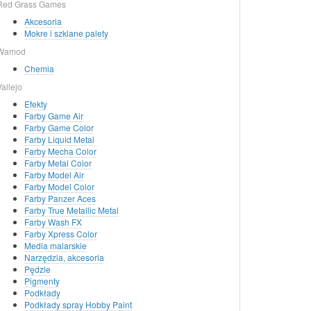
Red Grass Games
Akcesoria
Mokre i szklane palety
Wamod
Chemia
Vallejo
Efekty
Farby Game Air
Farby Game Color
Farby Liquid Metal
Farby Mecha Color
Farby Metal Color
Farby Model Air
Farby Model Color
Farby Panzer Aces
Farby True Metallic Metal
Farby Wash FX
Farby Xpress Color
Media malarskie
Narzędzia, akcesoria
Pędzle
Pigmenty
Podkłady
Podkłady spray Hobby Paint