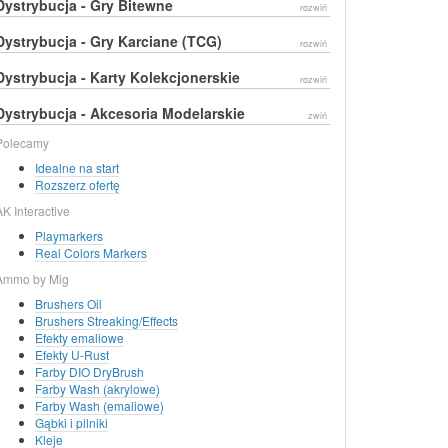
Dystrybucja - Gry Bitewne
rozwiń
Dystrybucja - Gry Karciane (TCG)
rozwiń
Dystrybucja - Karty Kolekcjonerskie
rozwiń
Dystrybucja - Akcesoria Modelarskie
zwiń
Polecamy
Idealne na start
Rozszerz ofertę
AK Interactive
Playmarkers
Real Colors Markers
Ammo by Mig
Brushers Oil
Brushers Streaking/Effects
Efekty emaliowe
Efekty U-Rust
Farby DIO DryBrush
Farby Wash (akrylowe)
Farby Wash (emaliowe)
Gąbki i pilniki
Kleje