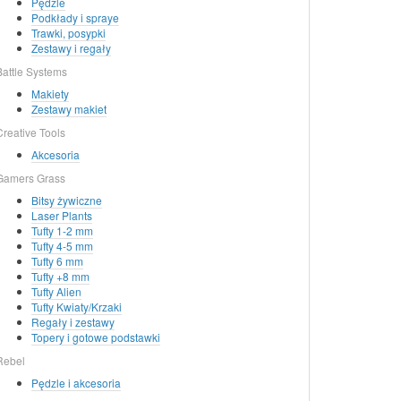
Pędzle
Podkłady i spraye
Trawki, posypki
Zestawy i regały
Battle Systems
Makiety
Zestawy makiet
Creative Tools
Akcesoria
Gamers Grass
Bitsy żywiczne
Laser Plants
Tufty 1-2 mm
Tufty 4-5 mm
Tufty 6 mm
Tufty +8 mm
Tufty Alien
Tufty Kwiaty/Krzaki
Regały i zestawy
Topery i gotowe podstawki
Rebel
Pędzle i akcesoria