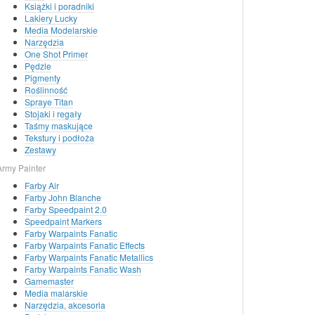
Książki i poradniki
Lakiery Lucky
Media Modelarskie
Narzędzia
One Shot Primer
Pędzle
Pigmenty
Roślinność
Spraye Titan
Stojaki i regały
Taśmy maskujące
Tekstury i podłoża
Zestawy
Army Painter
Farby Air
Farby John Blanche
Farby Speedpaint 2.0
Speedpaint Markers
Farby Warpaints Fanatic
Farby Warpaints Fanatic Effects
Farby Warpaints Fanatic Metallics
Farby Warpaints Fanatic Wash
Gamemaster
Media malarskie
Narzędzia, akcesoria