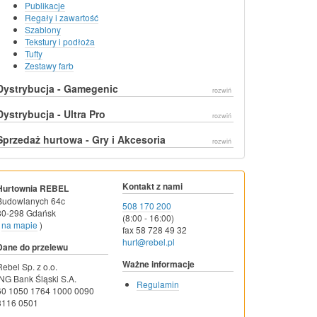
Publikacje
Regały i zawartość
Szablony
Tekstury i podłoża
Tufty
Zestawy farb
Dystrybucja - Gamegenic
rozwiń
Dystrybucja - Ultra Pro
rozwiń
Sprzedaż hurtowa - Gry i Akcesoria
rozwiń
Kontakt z nami
Hurtownia REBEL
Budowlanych 64c
508 170 200
80-298 Gdańsk
(8:00 - 16:00)
na mapie
)
fax 58 728 49 32
hurt@rebel.pl
Dane do przelewu
Ważne informacje
Rebel Sp. z o.o.
ING Bank Śląski S.A.
Regulamin
60 1050 1764 1000 0090
3116 0501