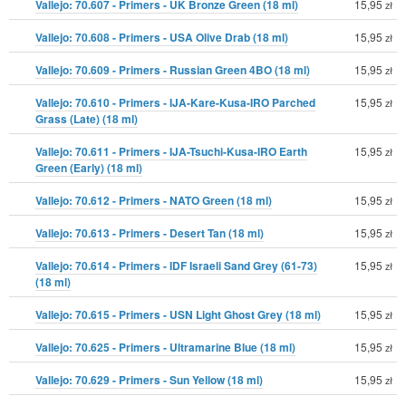
Vallejo: 70.607 - Primers - UK Bronze Green (18 ml)
15,95
zł
Vallejo: 70.608 - Primers - USA Olive Drab (18 ml)
15,95
zł
Vallejo: 70.609 - Primers - Russian Green 4BO (18 ml)
15,95
zł
Vallejo: 70.610 - Primers - IJA-Kare-Kusa-IRO Parched
15,95
zł
Grass (Late) (18 ml)
Vallejo: 70.611 - Primers - IJA-Tsuchi-Kusa-IRO Earth
15,95
zł
Green (Early) (18 ml)
Vallejo: 70.612 - Primers - NATO Green (18 ml)
15,95
zł
Vallejo: 70.613 - Primers - Desert Tan (18 ml)
15,95
zł
Vallejo: 70.614 - Primers - IDF Israeli Sand Grey (61-73)
15,95
zł
(18 ml)
Vallejo: 70.615 - Primers - USN Light Ghost Grey (18 ml)
15,95
zł
Vallejo: 70.625 - Primers - Ultramarine Blue (18 ml)
15,95
zł
Vallejo: 70.629 - Primers - Sun Yellow (18 ml)
15,95
zł