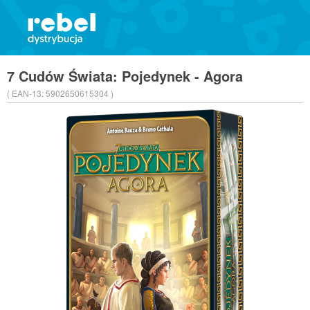
7 Cudów Świata: Pojedynek - Agora
( EAN-13:
5902650615304 )