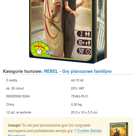
Kategorie hurtowe:
REBEL - Gry planszowe familijne
2 osoby
od 10 lat
ok. 30 minut
23% VAT
5902650615304
7DAG-PL01
Chiny
0,30 kg
12 szt. w kartonie
20.5 x 10 x 5.5 cm
Uwaga!
To nie jest samodzielna gra! Do rozgrywki
wymagana jest podstawowa wersja gry:
7 Cudów Świata:
Pojedynek
.