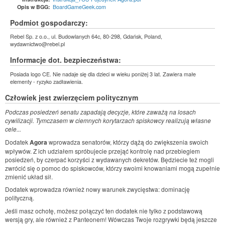
BoardGameGeek.com
Opis w BGG:
Podmiot gospodarczy:
Rebel Sp. z o.o., ul. Budowlanych 64c, 80-298, Gdańsk, Poland,
wydawnictwo@rebel.pl
Informacje dot. bezpieczeństwa:
Posiada logo CE. Nie nadaje się dla dzieci w wieku poniżej 3 lat. Zawiera małe
elementy - ryzyko zadławienia.
Człowiek jest zwierzęciem politycznym
Podczas posiedzeń senatu zapadają decyzje, które zaważą na losach
cywilizacji. Tymczasem w ciemnych korytarzach spiskowcy realizują własne
cele...
Dodatek
Agora
wprowadza senatorów, którzy dążą do zwiększenia swoich
wpływów. Z ich udziałem spróbujecie przejąć kontrolę nad przebiegiem
posiedzeń, by czerpać korzyści z wydawanych dekretów. Będziecie też mogli
zwrócić się o pomoc do spiskowców, którzy swoimi knowaniami mogą zupełnie
zmienić układ sił.
Dodatek wprowadza również nowy warunek zwycięstwa: dominację
polityczną.
Jeśli masz ochotę, możesz połączyć ten dodatek nie tylko z podstawową
wersją gry, ale również z Panteonem! Wówczas Twoje rozgrywki będą jeszcze