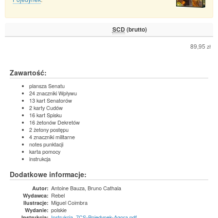
SCD
(brutto)
89,95
zł
Zawartość:
plansza Senatu
24 znaczniki Wpływu
13 kart Senatorów
2 karty Cudów
16 kart Spisku
16 żetonów Dekretów
2 żetony postępu
4 znaczniki militarne
notes punktacji
karta pomocy
instrukcja
Dodatkowe informacje:
Antoine Bauza, Bruno Cathala
Autor:
Rebel
Wydawca:
Miguel Coimbra
Ilustracje:
polskie
Wydanie:
Instrukcja_7CS-Pojedynek-Agora.pdf
Instrukcja: