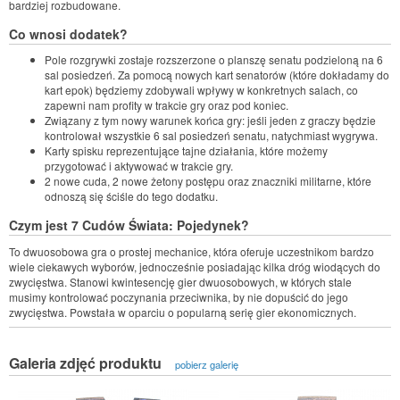
bardziej rozbudowane.
Co wnosi dodatek?
Pole rozgrywki zostaje rozszerzone o planszę senatu podzieloną na 6
sal posiedzeń. Za pomocą nowych kart senatorów (które dokładamy do
kart epok) będziemy zdobywali wpływy w konkretnych salach, co
zapewni nam profity w trakcie gry oraz pod koniec.
Związany z tym nowy warunek końca gry: jeśli jeden z graczy będzie
kontrolował wszystkie 6 sal posiedzeń senatu, natychmiast wygrywa.
Karty spisku reprezentujące tajne działania, które możemy
przygotować i aktywować w trakcie gry.
2 nowe cuda, 2 nowe żetony postępu oraz znaczniki militarne, które
odnoszą się ściśle do tego dodatku.
Czym jest 7 Cudów Świata: Pojedynek?
To dwuosobowa gra o prostej mechanice, która oferuje uczestnikom bardzo
wiele ciekawych wyborów, jednocześnie posiadając kilka dróg wiodących do
zwycięstwa. Stanowi kwintesencję gier dwuosobowych, w których stale
musimy kontrolować poczynania przeciwnika, by nie dopuścić do jego
zwycięstwa. Powstała w oparciu o popularną serię gier ekonomicznych.
Galeria zdjęć produktu
pobierz galerię