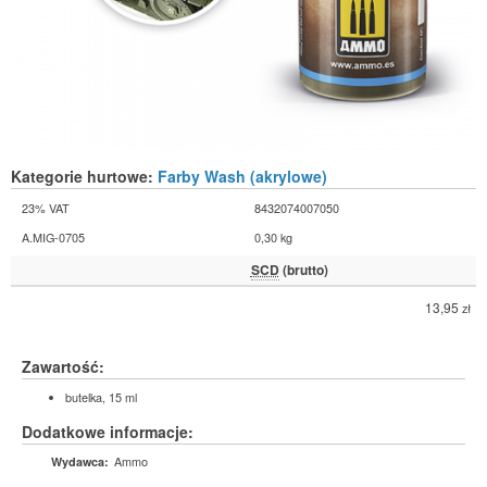
Kategorie hurtowe:
Farby Wash (akrylowe)
23% VAT
8432074007050
A.MIG-0705
0,30 kg
SCD
(brutto)
13,95
zł
Zawartość:
butelka, 15 ml
Dodatkowe informacje:
Ammo
Wydawca: