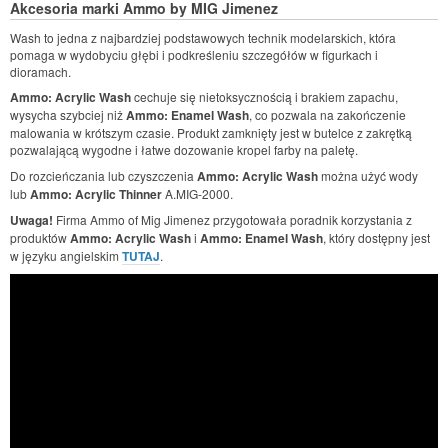
Akcesoria marki Ammo by MIG Jimenez
Wash to jedna z najbardziej podstawowych technik modelarskich, która
pomaga w wydobyciu głębi i podkreśleniu szczegółów w figurkach i
dioramach.
Ammo: Acrylic Wash
cechuje się nietoksycznością i brakiem zapachu,
wysycha szybciej niż
Ammo: Enamel Wash
, co pozwala na zakończenie
malowania w krótszym czasie. Produkt zamknięty jest w butelce z zakrętką
pozwalającą wygodne i łatwe dozowanie kropel farby na paletę.
Do rozcieńczania lub czyszczenia
Ammo: Acrylic Wash
można użyć wody
lub
Ammo: Acrylic Thinner
A.MIG-2000.
Uwaga!
Firma Ammo of Mig Jimenez przygotowała poradnik korzystania z
produktów
Ammo: Acrylic Wash
i
Ammo: Enamel Wash
, który dostępny jest
w języku angielskim
TUTAJ
.