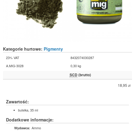
Kategorie hurtowe:
Pigmenty
23% VAT
8432074030287
A.MIG-3028
0,30 kg
SCD
(brutto)
18,95
zł
Zawartość:
butelka, 35 ml
Dodatkowe informacje:
Ammo
Wydawca: