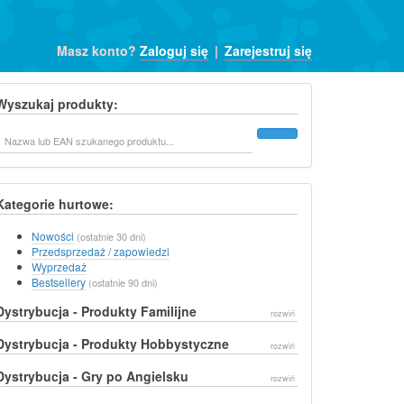
Masz konto?
Zaloguj się
|
Zarejestruj się
Wyszukaj produkty:
Szukaj
Kategorie hurtowe:
Nowości
(ostatnie 30 dni)
Przedsprzedaż / zapowiedzi
Wyprzedaż
Bestsellery
(ostatnie 90 dni)
Dystrybucja - Produkty Familijne
rozwiń
Dystrybucja - Produkty Hobbystyczne
rozwiń
Dystrybucja - Gry po Angielsku
rozwiń