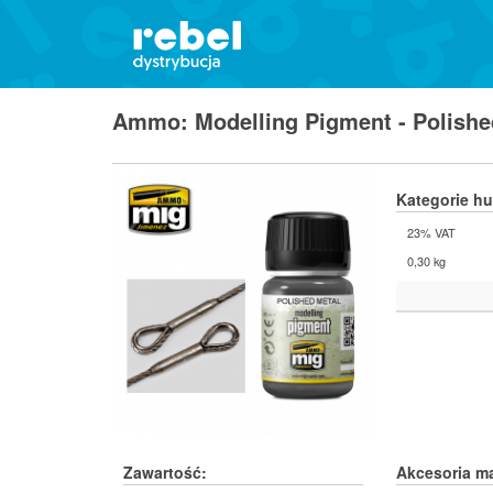
Ammo: Modelling Pigment - Polishe
Kategorie h
23% VAT
0,30 kg
Zawartość:
Akcesoria m