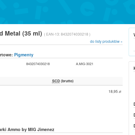
d Metal (35 ml)
( EAN-13:
8432074030218 )
do listy produktów »
urtowe:
Pigmenty
8432074030218
A.MIG-3021
SCD
(brutto)
18,95
zł
arki Ammo by MIG Jimenez