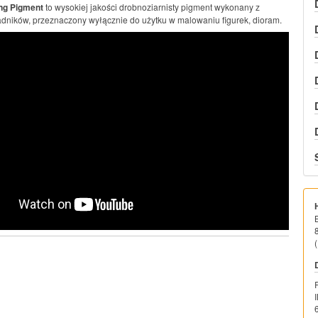
ng Pigment
to wysokiej jakości drobnoziarnisty pigment wykonany z
adników, przeznaczony wyłącznie do użytku w malowaniu figurek, dioram.
(