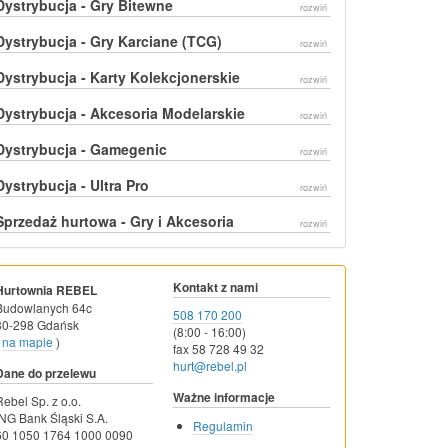
Dystrybucja - Gry Bitewne
rozwiń
Dystrybucja - Gry Karciane (TCG)
rozwiń
Dystrybucja - Karty Kolekcjonerskie
rozwiń
Dystrybucja - Akcesoria Modelarskie
rozwiń
Dystrybucja - Gamegenic
rozwiń
Dystrybucja - Ultra Pro
rozwiń
Sprzedaż hurtowa - Gry i Akcesoria
rozwiń
Kontakt z nami
Hurtownia REBEL
Budowlanych 64c
508 170 200
80-298 Gdańsk
(8:00 - 16:00)
na mapie
)
fax 58 728 49 32
hurt@rebel.pl
Dane do przelewu
Ważne informacje
Rebel Sp. z o.o.
ING Bank Śląski S.A.
Regulamin
60 1050 1764 1000 0090