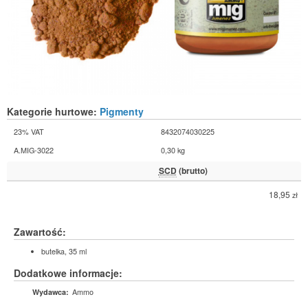
Kategorie hurtowe:
Pigmenty
23% VAT
8432074030225
A.MIG-3022
0,30 kg
SCD
(brutto)
18,95
zł
Zawartość:
butelka, 35 ml
Dodatkowe informacje:
Ammo
Wydawca: