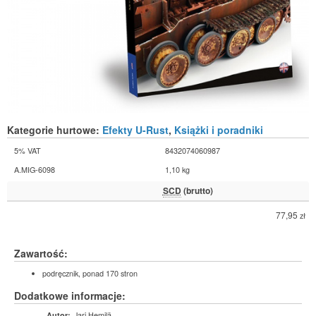
Kategorie hurtowe:
Efekty U-Rust
,
Książki i poradniki
5% VAT
8432074060987
A.MIG-6098
1,10 kg
SCD
(brutto)
77,95
zł
Zawartość:
podręcznik, ponad 170 stron
Dodatkowe informacje:
Jari Hemilä
Autor: