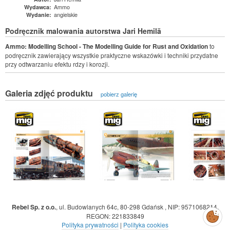
Ammo
Wydawca:
angielskie
Wydanie:
Podręcznik malowania autorstwa Jari Hemilä
Ammo: Modelling School - The Modelling Guide for Rust and Oxidation
to
podręcznik zawierający wszystkie praktyczne wskazówki i techniki przydatne
przy odtwarzaniu efektu rdzy i korozji.
Galeria zdjęć produktu
pobierz galerię
Rebel Sp. z o.o.
,
ul. Budowlanych 64c, 80-298 Gdańsk
,
NIP: 9571068214
,
Zarządzaj
REGON: 221833849
preferencjami
cookies
Polityka prywatności
|
Polityka cookies