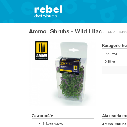
Ammo: Shrubs - Wild Lilac
( EAN-13:
8432
Kategorie h
23% VAT
0,30 kg
Zawartość:
Akcesoria m
imitacja krzewu
Ammo: Shrub