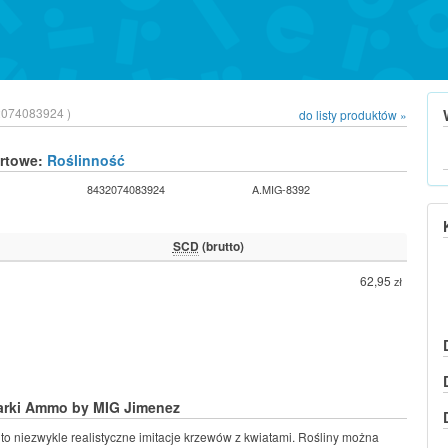
074083924 )
do listy produktów »
urtowe:
Roślinność
8432074083924
A.MIG-8392
SCD
(brutto)
62,95
zł
arki Ammo by MIG Jimenez
s
to niezwykle realistyczne imitacje krzewów z kwiatami. Rośliny można