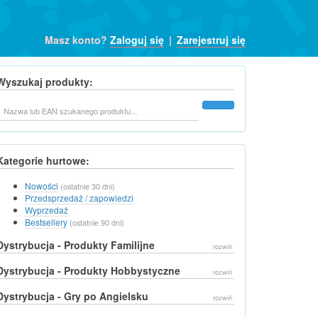
Masz konto?
Zaloguj się
|
Zarejestruj się
Wyszukaj produkty:
Szukaj
Kategorie hurtowe:
Nowości
(ostatnie 30 dni)
Przedsprzedaż / zapowiedzi
Wyprzedaż
Bestsellery
(ostatnie 90 dni)
Dystrybucja - Produkty Familijne
rozwiń
Dystrybucja - Produkty Hobbystyczne
rozwiń
Dystrybucja - Gry po Angielsku
rozwiń