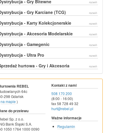
Dystrybucja - Gry Bitewne
rozwiń
Dystrybucja - Gry Karciane (TCG)
rozwiń
Dystrybucja - Karty Kolekcjonerskie
rozwiń
Dystrybucja - Akcesoria Modelarskie
rozwiń
Dystrybucja - Gamegenic
rozwiń
Dystrybucja - Ultra Pro
rozwiń
Sprzedaż hurtowa - Gry i Akcesoria
rozwiń
Kontakt z nami
Hurtownia REBEL
Budowlanych 64c
508 170 200
80-298 Gdańsk
(8:00 - 16:00)
na mapie
)
fax 58 728 49 32
hurt@rebel.pl
Dane do przelewu
Ważne informacje
Rebel Sp. z o.o.
ING Bank Śląski S.A.
Regulamin
60 1050 1764 1000 0090