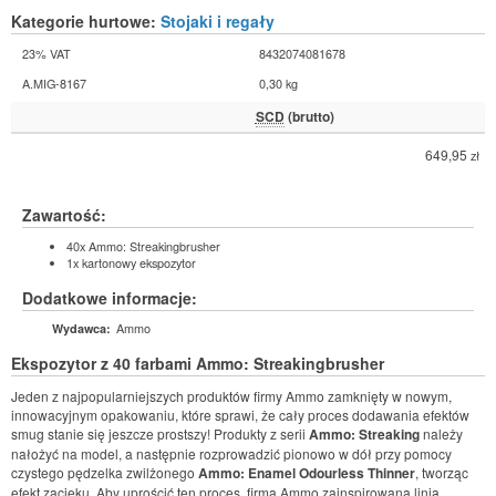
Kategorie hurtowe:
Stojaki i regały
23% VAT
8432074081678
A.MIG-8167
0,30 kg
SCD
(brutto)
649,95
zł
Zawartość:
40x Ammo: Streakingbrusher
1x kartonowy ekspozytor
Dodatkowe informacje:
Ammo
Wydawca:
Ekspozytor z 40 farbami Ammo: Streakingbrusher
Jeden z najpopularniejszych produktów firmy Ammo zamknięty w nowym,
innowacyjnym opakowaniu, które sprawi, że cały proces dodawania efektów
smug stanie się jeszcze prostszy! Produkty z serii
Ammo: Streaking
należy
nałożyć na model, a następnie rozprowadzić pionowo w dół przy pomocy
czystego pędzelka zwilżonego
Ammo: Enamel Odourless Thinner
, tworząc
efekt zacieku. Aby uprościć ten proces, firma Ammo zainspirowana linią