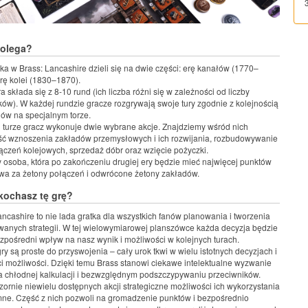
polega?
a w Brass: Lancashire dzieli się na dwie części: erę kanałów (1770–
erę kolei (1830–1870).
 składa się z 8-10 rund (ich liczba różni się w zależności od liczby
ków). W każdej rundzie gracze rozgrywają swoje tury zgodnie z kolejnością
nów na specjalnym torze.
 turze gracz wykonuje dwie wybrane akcje. Znajdziemy wśród nich
ć wznoszenia zakładów przemysłowych i ich rozwijania, rozbudowywanie
łączeń kolejowych, sprzedaż dóbr oraz wzięcie pożyczki.
 osoba, która po zakończeniu drugiej ery będzie mieć najwięcej punktów
wa za żetony połączeń i odwrócone żetony zakładów.
kochasz tę grę?
ancashire to nie lada gratka dla wszystkich fanów planowania i tworzenia
anych strategii. W tej wielowymiarowej planszówce każda decyzja będzie
zpośredni wpływ na nasz wynik i możliwości w kolejnych turach.
ry są proste do przyswojenia – cały urok tkwi w wielu istotnych decyzjach i
 możliwości. Dzięki temu Brass stanowi ciekawe intelektualne wyzwanie
a chłodnej kalkulacji i bezwzględnym podszczypywaniu przeciwników.
ornie niewielu dostępnych akcji strategiczne możliwości ich wykorzystania
ne. Część z nich pozwoli na gromadzenie punktów i bezpośrednio