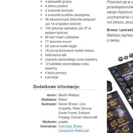
4 planszetki graczy
Przenieś się w c
4 żetony postaci
przedsiębiorców,
4 znaczniki dochodu
swoje imperium 
4 znaczniki punktów zwycięstwa
uruchamianie i 
56 dwustronnych żetonów połączeń
hut żelaza, stoc
(po 14 w każdym kolorze)
148 żetonów zakładów (po 37 w
Brass: Lancash
każdym kolorze)
Wallace zaprasz
66 kart miast i zakładów
o swoje.
77 żetonów monet
24 czarne kostki węgla
16 pomarańczowych kostek żelaza
kafel końca talii
znacznik zamorskiego rynku bawełny
12 kafelków zamorskiego rynku
bawełny
4 karty pomocy
instrukcja
Dodatkowe informacje:
Martin Wallace
Autor:
Rebel
Wydawca:
Gavan Brown, Lina
Ilustracje:
Cossette, Peter Dennis,
David Forest, Eckhard
Freytag, Damien Mammoliti
polskie
Wydanie:
Instrukcja_Brass-
Instrukcja:
Lancashire-Rebel.pdf