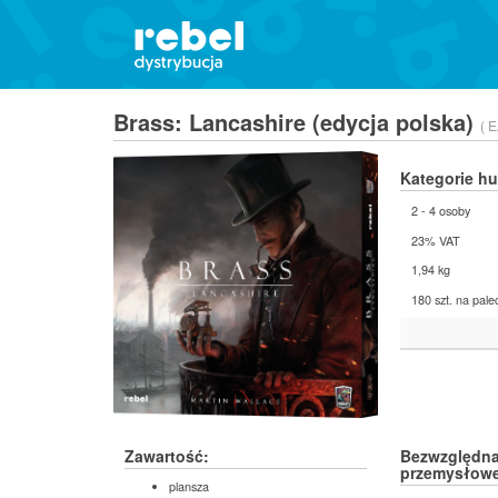
Brass: Lancashire (edycja polska)
( 
Kategorie h
2 - 4 osoby
23% VAT
1,94 kg
180 szt. na pale
Zawartość:
Bezwzględna 
przemysłowe
plansza