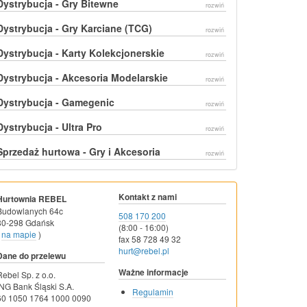
Dystrybucja - Gry Bitewne
rozwiń
Dystrybucja - Gry Karciane (TCG)
rozwiń
Dystrybucja - Karty Kolekcjonerskie
rozwiń
Dystrybucja - Akcesoria Modelarskie
rozwiń
Dystrybucja - Gamegenic
rozwiń
Dystrybucja - Ultra Pro
rozwiń
Sprzedaż hurtowa - Gry i Akcesoria
rozwiń
Kontakt z nami
Hurtownia REBEL
Budowlanych 64c
508 170 200
80-298 Gdańsk
(8:00 - 16:00)
na mapie
)
fax 58 728 49 32
hurt@rebel.pl
Dane do przelewu
Ważne informacje
Rebel Sp. z o.o.
ING Bank Śląski S.A.
Regulamin
60 1050 1764 1000 0090