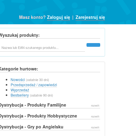
Masz konto?
Zaloguj się
|
Zarejestruj się
Wyszukaj produkty:
Szukaj
Kategorie hurtowe:
Nowości
(ostatnie 30 dni)
Przedsprzedaż / zapowiedzi
Wyprzedaż
Bestsellery
(ostatnie 90 dni)
Dystrybucja - Produkty Familijne
rozwiń
Dystrybucja - Produkty Hobbystyczne
rozwiń
Dystrybucja - Gry po Angielsku
rozwiń