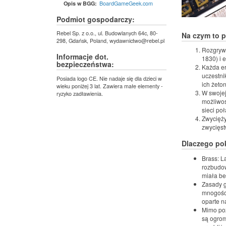
BoardGameGeek.com
Opis w BGG:
Podmiot gospodarczy:
Rebel Sp. z o.o., ul. Budowlanych 64c, 80-
Na czym to 
298, Gdańsk, Poland, wydawnictwo@rebel.pl
Rozgrywk
Informacje dot.
1830) i 
bezpieczeństwa:
Każda era
uczestni
Posiada logo CE. Nie nadaje się dla dzieci w
ich żeto
wieku poniżej 3 lat. Zawiera małe elementy -
W swojej
ryzyko zadławienia.
możliwoś
sieci po
Zwycięży
zwycięst
Dlaczego po
Brass: L
rozbudow
miała be
Zasady g
mnogości
oparte n
Mimo poz
są ogrom