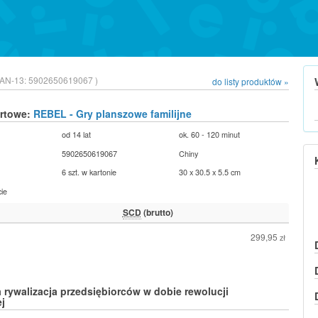
EAN-13:
5902650619067 )
do listy produktów »
urtowe:
REBEL - Gry planszowe familijne
od 14 lat
ok. 60 - 120 minut
5902650619067
Chiny
6 szt. w kartonie
30 x 30.5 x 5.5 cm
cie
SCD
(brutto)
299,95
zł
rywalizacja przedsiębiorców w dobie rewolucji
j