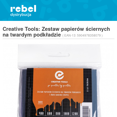
Creative Tools: Zestaw papierów ściernych
na twardym podkładzie
( EAN-13:
5904978358079 )