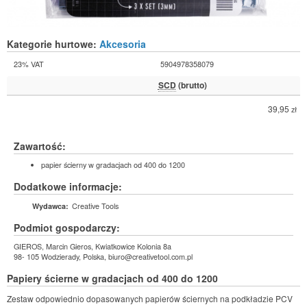
Kategorie hurtowe:
Akcesoria
23% VAT
5904978358079
SCD
(brutto)
39,95
zł
Zawartość:
papier ścierny w gradacjach od 400 do 1200
Dodatkowe informacje:
Creative Tools
Wydawca:
Podmiot gospodarczy:
GIEROS, Marcin Gieros, Kwiatkowice Kolonia 8a
98- 105 Wodzierady, Polska, biuro@creativetool.com.pl
Papiery ścierne w gradacjach od 400 do 1200
Zestaw odpowiednio dopasowanych papierów ściernych na podkładzie PCV