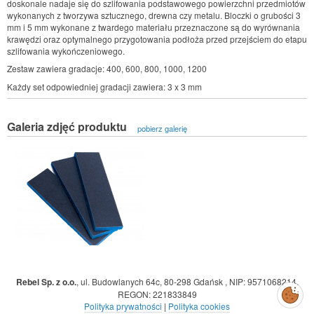
doskonale nadaje się do szlifowania podstawowego powierzchni przedmiotów
wykonanych z tworzywa sztucznego, drewna czy metalu. Bloczki o grubości 3
mm i 5 mm wykonane z twardego materiału przeznaczone są do wyrównania
krawędzi oraz optymalnego przygotowania podłoża przed przejściem do etapu
szlifowania wykończeniowego.
Zestaw zawiera gradacje: 400, 600, 800, 1000, 1200
Każdy set odpowiedniej gradacji zawiera: 3 x 3 mm
Galeria zdjęć produktu
pobierz galerię
Rebel Sp. z o.o.
,
ul. Budowlanych 64c, 80-298 Gdańsk
,
NIP: 9571068214
,
Zarządzaj
REGON: 221833849
preferencjami
cookies
Polityka prywatności
|
Polityka cookies