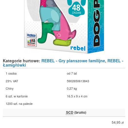
Kategorie hurtowe:
REBEL - Gry planszowe familijne
,
REBEL -
Łamigłówki
1 osoba
od 7 lat
23% VAT
5902650613843
Chiny
0,27 kg
6 szt. w kartonie
16.5 x 9 x 4 cm
1200 szt. na palecie
SCD
(brutto)
54,95
zł