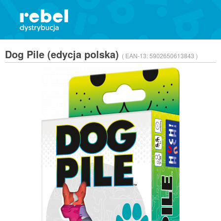
Dog Pile (edycja polska)
( EAN-13:
5902650613843 )