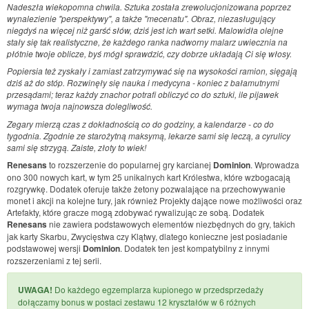
Nadeszła wiekopomna chwila. Sztuka została zrewolucjonizowana poprzez
wynalezienie "perspektywy", a także "mecenatu". Obraz, niezasługujący
niegdyś na więcej niż garść słów, dziś jest ich wart setki. Malowidła olejne
stały się tak realistyczne, że każdego ranka nadworny malarz uwiecznia na
płótnie twoje oblicze, byś mógł sprawdzić, czy dobrze układają Ci się włosy.
Popiersia też zyskały i zamiast zatrzymywać się na wysokości ramion, sięgają
dziś aż do stóp. Rozwinęły się nauka i medycyna - koniec z bałamutnymi
przesądami; teraz każdy znachor potrafi obliczyć co do sztuki, ile pijawek
wymaga twoja najnowsza dolegliwość.
Zegary mierzą czas z dokładnością co do godziny, a kalendarze - co do
tygodnia. Zgodnie ze starożytną maksymą, lekarze sami się leczą, a cyrulicy
sami się strzygą. Zaiste, złoty to wiek!
Renesans
to rozszerzenie do popularnej gry karcianej
Dominion
. Wprowadza
ono 300 nowych kart, w tym 25 unikalnych kart Królestwa, które wzbogacają
rozgrywkę. Dodatek oferuje także żetony pozwalające na przechowywanie
monet i akcji na kolejne tury, jak również Projekty dające nowe możliwości oraz
Artefakty, które gracze mogą zdobywać rywalizując ze sobą. Dodatek
Renesans
nie zawiera podstawowych elementów niezbędnych do gry, takich
jak karty Skarbu, Zwycięstwa czy Klątwy, dlatego konieczne jest posiadanie
podstawowej wersji
Dominion
. Dodatek ten jest kompatybilny z innymi
rozszerzeniami z tej serii.
UWAGA!
Do każdego egzemplarza kupionego w przedsprzedaży
dołączamy bonus w postaci zestawu 12 kryształów w 6 różnych