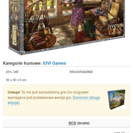
Kategorie hurtowe:
IUVI Games
23% VAT
5904305462868
30 x 30 x 6 cm
Uwaga!
To nie jest samodzielna gra! Do rozgrywki
wymagana jest podstawowa wersja gry:
Dominion (druga
edycja)
.
SCD
(brutto)