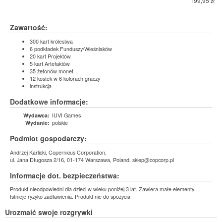
199,95
zł
Zawartość:
300 kart królestwa
6 podkładek Funduszy/Wieśniaków
20 kart Projektów
5 kart Artefaktów
35 żetonów monet
12 kostek w 6 kolorach graczy
instrukcja
Dodatkowe informacje:
IUVI Games
Wydawca:
polskie
Wydanie:
Podmiot gospodarczy:
Andrzej Karlicki, Copernicus Corporation,
ul. Jana Długosza 2/16, 01-174 Warszawa, Poland, sklep@copcorp.pl
Informacje dot. bezpieczeństwa:
Produkt nieodpowiedni dla dzieci w wieku poniżej 3 lat. Zawiera małe elementy.
Istnieje ryzyko zadławienia. Produkt nie do spożycia
Urozmaić swoje rozgrywki