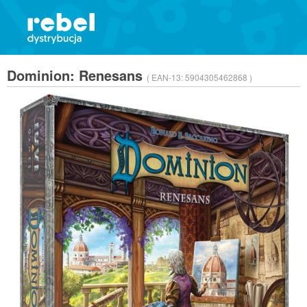
Dominion: Renesans
( EAN-13:
5904305462868 )