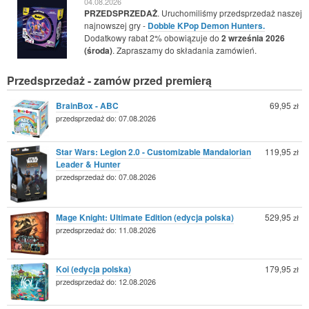
04.08.2026
PRZEDSPRZEDAŻ
. Uruchomiliśmy przedsprzedaż naszej
najnowszej gry -
Dobble KPop Demon Hunters.
Dodatkowy rabat 2% obowiązuje do
2 września 2026
(środa)
. Zapraszamy do składania zamówień.
Przedsprzedaż - zamów przed premierą
BrainBox - ABC
69,95
zł
przedsprzedaż do: 07.08.2026
Star Wars: Legion 2.0 - Customizable Mandalorian
119,95
zł
Leader & Hunter
przedsprzedaż do: 07.08.2026
Mage Knight: Ultimate Edition (edycja polska)
529,95
zł
przedsprzedaż do: 11.08.2026
Koi (edycja polska)
179,95
zł
przedsprzedaż do: 12.08.2026