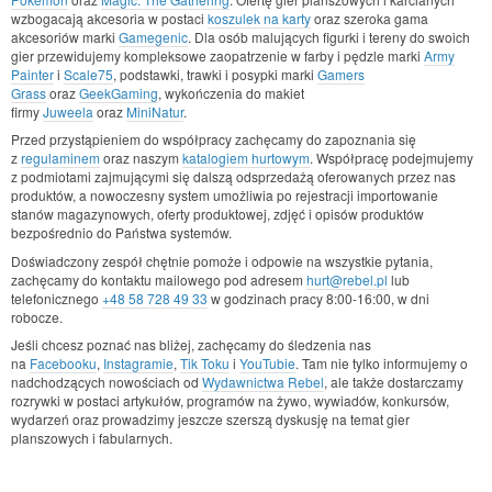
wzbogacają akcesoria w postaci
koszulek na karty
oraz szeroka gama
akcesoriów marki
Gamegenic
. Dla osób malujących figurki i tereny do swoich
gier przewidujemy kompleksowe zaopatrzenie w farby i pędzle marki
Army
Painter
i
Scale75
, podstawki, trawki i posypki marki
Gamers
Grass
oraz
GeekGaming
, wykończenia do makiet
firmy
Juweela
oraz
MiniNatur
.
Przed przystąpieniem do współpracy zachęcamy do zapoznania się
z
regulaminem
oraz naszym
katalogiem hurtowym
. Współpracę podejmujemy
z podmiotami zajmującymi się dalszą odsprzedażą oferowanych przez nas
produktów, a nowoczesny system umożliwia po rejestracji importowanie
stanów magazynowych, oferty produktowej, zdjęć i opisów produktów
bezpośrednio do Państwa systemów.
Doświadczony zespół chętnie pomoże i odpowie na wszystkie pytania,
zachęcamy do kontaktu mailowego pod adresem
hurt@rebel.pl
lub
telefonicznego
+48 58 728 49 33
w godzinach pracy 8:00-16:00, w dni
robocze.
Jeśli chcesz poznać nas bliżej, zachęcamy do śledzenia nas
na
Facebooku
,
Instagramie
,
Tik Toku
i
YouTubie
. Tam nie tylko informujemy o
nadchodzących nowościach od
Wydawnictwa Rebel
, ale także dostarczamy
rozrywki w postaci artykułów, programów na żywo, wywiadów, konkursów,
wydarzeń oraz prowadzimy jeszcze szerszą dyskusję na temat gier
planszowych i fabularnych.