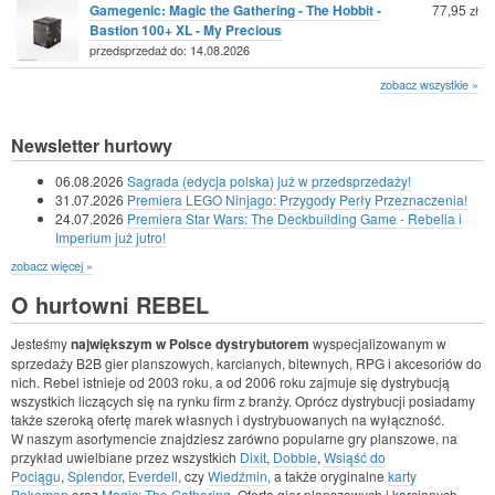
Gamegenic: Magic the Gathering - The Hobbit -
77,95
zł
Bastion 100+ XL - My Precious
przedsprzedaż do: 14.08.2026
zobacz wszystkie »
Newsletter hurtowy
06.08.2026
Sagrada (edycja polska) już w przedsprzedaży!
31.07.2026
Premiera LEGO Ninjago: Przygody Perły Przeznaczenia!
24.07.2026
Premiera Star Wars: The Deckbuilding Game - Rebelia i
Imperium już jutro!
zobacz więcej »
O hurtowni REBEL
Jesteśmy
największym w Polsce dystrybutorem
wyspecjalizowanym w
sprzedaży B2B gier planszowych, karcianych, bitewnych, RPG i akcesoriów do
nich. Rebel istnieje od 2003 roku, a od 2006 roku zajmuje się dystrybucją
wszystkich liczących się na rynku firm z branży. Oprócz dystrybucji posiadamy
także szeroką ofertę marek własnych i dystrybuowanych na wyłączność.
W naszym asortymencie znajdziesz zarówno popularne gry planszowe, na
przykład uwielbiane przez wszystkich
Dixit
,
Dobble
,
Wsiąść do
Pociągu
,
Splendor
,
Everdell
, czy
Wiedźmin
, a także oryginalne
karty
Pokemon
oraz
Magic: The Gathering
. Ofertę gier planszowych i karcianych