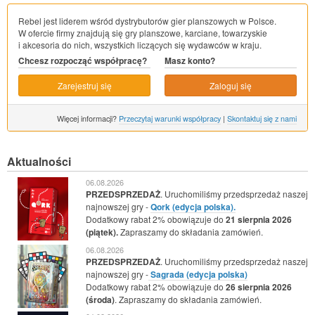
Rebel jest liderem wśród dystrybutorów gier planszowych w Polsce.
W ofercie firmy znajdują się gry planszowe, karciane, towarzyskie
i akcesoria do nich, wszystkich liczących się wydawców w kraju.
Chcesz rozpocząć współpracę?
Masz konto?
Zarejestruj się
Zaloguj się
Więcej informacji?
Przeczytaj warunki współpracy
|
Skontaktuj się z nami
Aktualności
06.08.2026
PRZEDSPRZEDAŻ
. Uruchomiliśmy przedsprzedaż naszej
najnowszej gry -
Qork (edycja polska).
Dodatkowy rabat 2% obowiązuje do
21 sierpnia 2026
(piątek).
Zapraszamy do składania zamówień.
06.08.2026
PRZEDSPRZEDAŻ
. Uruchomiliśmy przedsprzedaż naszej
najnowszej gry -
Sagrada (edycja polska)
Dodatkowy rabat 2% obowiązuje do
26 sierpnia 2026
(środa)
. Zapraszamy do składania zamówień.