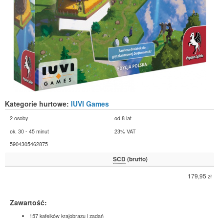
Kategorie hurtowe:
IUVI Games
2 osoby
od 8 lat
ok. 30 - 45 minut
23% VAT
5904305462875
SCD
(brutto)
179,95
zł
Zawartość:
157 kafelków krajobrazu i zadań