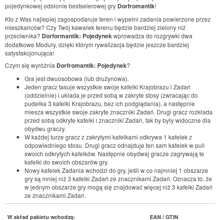
pojedynkowej odsłonie bestselerowej gry
Dorfromantik
!
Kto z Was najlepiej zagospodaruje teren i wypełni zadania powierzone przez
mieszkańców? Czy Twój kawałek terenu będzie bardziej zielony niż
przeciwnika?
Dorformantik: Pojedynek
wprowadza do rozgrywki dwa
dodatkowe Moduły, dzięki którym rywalizacja będzie jeszcze bardziej
satysfakcjonująca!
Czym się wyróżnia
Dorfromantik: Pojedynek
?
Gra jest dwuosobowa (lub drużynowa).
Jeden gracz tasuje wszystkie swoje kafelki Krajobrazu i Zadań
(oddzielnie) i układa je przed sobą w zakryte stosy (zwracając do
pudełka 3 kafelki Krajobrazu, bez ich podglądania), a następnie
miesza wszystkie swoje zakryte znaczniki Zadań. Drugi gracz rozkłada
przed sobą odkryte kafelki i znaczniki Zadań, tak by były widoczne dla
obydwu graczy.
W każdej turze gracz z zakrytymi kafelkami odkrywa 1 kafelek z
odpowiedniego stosu. Drugi gracz odnajduje ten sam kafelek w puli
swoich odkrytych kafelków. Następnie obydwaj gracze zagrywają te
kafelki do swoich obszarów gry.
Nowy kafelek Zadania wchodzi do gry, jeśli w co najmniej 1 obszarze
gry są mniej niż 3 kafelki Zadań ze znacznikami Zadań. Oznacza to, że
w jednym obszarze gry mogą się znajdować więcej niż 3 kafelki Zadań
ze znacznikami Zadań.
W skład pakietu wchodzą:
EAN / GTIN