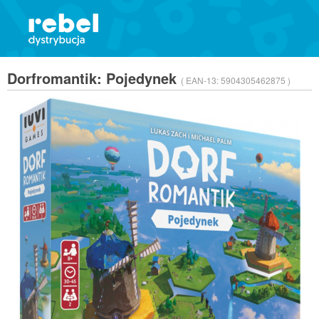
Dorfromantik: Pojedynek
( EAN-13:
5904305462875 )