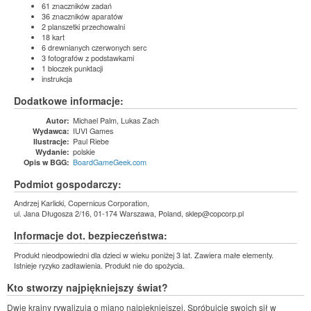
61 znaczników zadań
36 znaczników aparatów
2 planszetki przechowalni
18 kart
6 drewnianych czerwonych serc
3 fotografów z podstawkami
1 bloczek punktacji
instrukcja
Dodatkowe informacje:
Michael Palm, Lukas Zach
Autor:
IUVI Games
Wydawca:
Paul Riebe
Ilustracje:
polskie
Wydanie:
BoardGameGeek.com
Opis w BGG:
Podmiot gospodarczy:
Andrzej Karlicki, Copernicus Corporation,
ul. Jana Długosza 2/16, 01-174 Warszawa, Poland, sklep@copcorp.pl
Informacje dot. bezpieczeństwa:
Produkt nieodpowiedni dla dzieci w wieku poniżej 3 lat. Zawiera małe elementy.
Istnieje ryzyko zadławienia. Produkt nie do spożycia.
Kto stworzy najpiękniejszy świat?
Dwie krainy rywalizują o miano najpiękniejszej. Spróbujcie swoich sił w