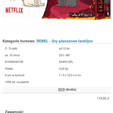
Kategorie hurtowe:
REBEL - Gry planszowe familijne
2 - 5 osób
od 12 lat
ok. 15 minut
23% VAT
810083044729
EKIEK12PL
Polska
0,24 kg
6 szt. w kartonie
11.5 x 16.5 x 4 cm
1056 szt. na palecie
SCD
(brutto)
119,95
zł
Zawartość: