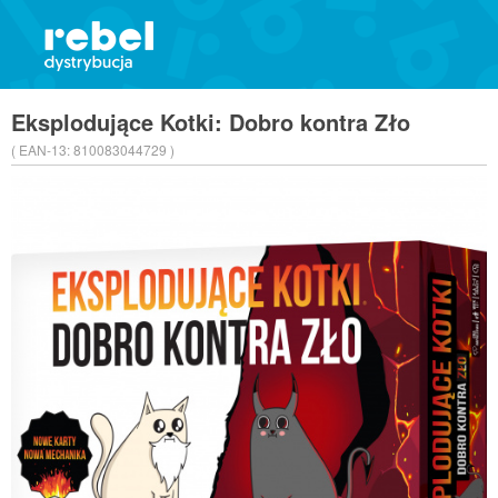
Eksplodujące Kotki: Dobro kontra Zło
( EAN-13:
810083044729 )