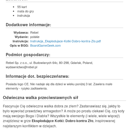
55 kart
mata do gry
instrukcja
Dodatkowe informacje:
Rebel
Wydawca:
polskie
Wydanie:
Instrukcja_Eksplodujace-Kotki-Dobro-kontra-Zlo.pdf
Instrukcja:
BoardGameGeek.com
Opis w BGG:
Podmiot gospodarczy:
Rebel Sp. z o.o., ul. Budowlanych 64c, 80-298, Gdańsk, Poland,
wydawnictwo@rebel.pl
Informacje dot. bezpieczeństwa:
Posiada logo CE. Nie nadaje się dla dzieci w wieku poniżej 3 lat. Zawiera małe
elementy - ryzyko zadławienia.
Odwieczna walka przeciwstawnych sił
Fascynuje Cię odwieczna walka dobra ze złem? Zastanawiasz się, jakby to
było wywołać prawdziwy armagedon? A może po prostu ciekawi Cię, czy koty
mają swojego Boga i Diabła? Wszystkie te elementy (i wiele, wiele więcej!)
znajdziesz w grze
Eksplodujące Kotki: Dobro kontra Zło
, inspirowanej
najstarszym konfliktem w dziejach.