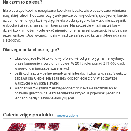
Na czym to polega?
Eksplodujące Kotki to napędzana kociakami, całkowicie bezpieczna odmiana
rosyjskiej ruletki. Podczas rozgrywek gracze co turę dobierają po jednej karcie,
aż do momentu, gdy ktoś wyciągnie eksplodującego kotka – taki nieszczęśnik
wybucha i ginie, a tym samym kończy grę. Na szczęście w talii są też karty,
dzięki którym możemy odwlekać nieuniknione (a raczej przerzucić je prosto na
przeciwników). Aby wygrać, musimy mądrze zarządzać kartami, które uda nam
się zdobyć.
Dlaczego pokochasz tę grę?
Eksplodujące Kotki to kultowy projekt wśród gier oryginalnie wydanych
przez kampanie crowdfundingowe. W 2015 roku ponad 219 000 osób
wsparło to miauczące szaleństwo!
Jeśli kochasz gry pełne negatywnej interakcji i złośliwych zagrywek, to
zabawa dla Ciebie. Na szali leży odpadnięcie z gry, więc zawsze
walczycie o wysoką stawkę!
Mechanika związana z Armagedonem to ciekawe urozmaicenie:
pozwala graczom na jeszcze większe ryzyko, a pojedynki jeden na
jednego będą niezwykle ekscytujące!
Galeria zdjęć produktu
pobierz galerię