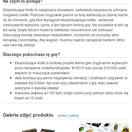
Na czym to polega?
Eksplodujące Kotki to napędzana kociakami, całkowicie bezpieczna odmiana
rosyjskiej ruletki. Podczas rozgrywek gracze co turę dobierają po jednej karcie,
aż do momentu, gdy ktoś wyciągnie eksplodującego kotka - wówczas
nieszczęśnik wybucha i ginie, a tym samym kończy grę. Na szczęście w talii są
też karty, dzięki którym możemy odwlekać nieuniknione lub rozbrajać
miauczącą bombę laserowym wskaźnikiem, mizianiem po brzuszku albo
kanapką z kocimiętką. Aby wygrać, musimy mądrze zarządzać kartami, które
uda nam się zdobyć.
Dlaczego pokochasz tę grę?
Eksplodujące Kotki to kultowy projekt wśród gier oryginalnie wydanych
przez kampanie crowdfundingowe. W 2015 roku ponad 219 000 osób
wsparło to miauczące szaleństwo!
Jeśli kochasz gry pełne negatywnej interakcji i złośliwych zagrywek, to
zabawa dla Ciebie. Na szali leży odpadnięcie z gry, więc zawsze
walczycie o wysoką stawkę!
Imprezka zawiera aż 120 kart, dzięki czemu przy jednym stole może się
bawić aż 10 osób.
Galeria zdjęć produktu
pobierz galerię