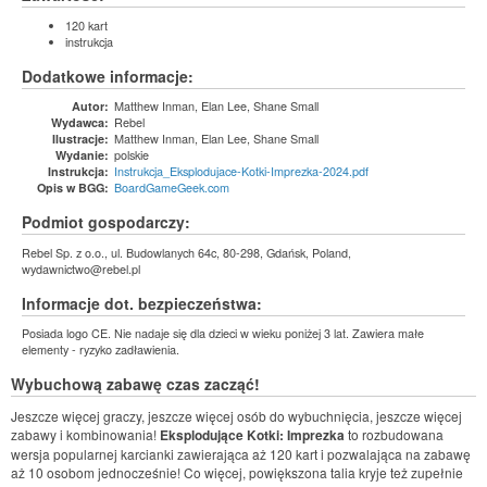
120 kart
instrukcja
Dodatkowe informacje:
Matthew Inman, Elan Lee, Shane Small
Autor:
Rebel
Wydawca:
Matthew Inman, Elan Lee, Shane Small
Ilustracje:
polskie
Wydanie:
Instrukcja_Eksplodujace-Kotki-Imprezka-2024.pdf
Instrukcja:
BoardGameGeek.com
Opis w BGG:
Podmiot gospodarczy:
Rebel Sp. z o.o., ul. Budowlanych 64c, 80-298, Gdańsk, Poland,
wydawnictwo@rebel.pl
Informacje dot. bezpieczeństwa:
Posiada logo CE. Nie nadaje się dla dzieci w wieku poniżej 3 lat. Zawiera małe
elementy - ryzyko zadławienia.
Wybuchową zabawę czas zacząć!
Jeszcze więcej graczy, jeszcze więcej osób do wybuchnięcia, jeszcze więcej
zabawy i kombinowania!
Eksplodujące Kotki: Imprezka
to rozbudowana
wersja popularnej karcianki zawierająca aż 120 kart i pozwalająca na zabawę
aż 10 osobom jednocześnie! Co więcej, powiększona talia kryje też zupełnie