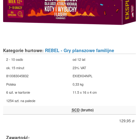
Kategorie hurtowe:
REBEL - Gry planszowe familijne
2 - 10 osób
od 12 lat
ok. 15 minut
23% VAT
810083045832
EKIEK04NPL
Polska
0,33 kg
6 szt. w kartonie
11.5 x 16 x 4 cm
1254 szt. na palecie
SCD
(brutto)
129,95
zł
Zawartość: