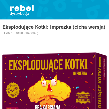
Eksplodujące Kotki: Imprezka (cicha wersja)
( EAN-13:
810083045832 )