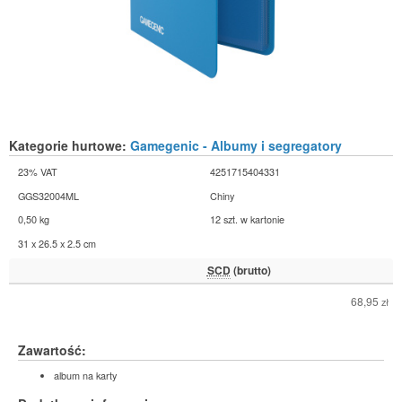
Kategorie hurtowe:
Gamegenic - Albumy i segregatory
23% VAT
4251715404331
GGS32004ML
Chiny
0,50 kg
12 szt. w kartonie
31 x 26.5 x 2.5 cm
SCD
(brutto)
68,95
zł
Zawartość:
album na karty