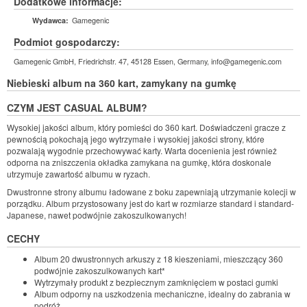
Dodatkowe informacje:
Gamegenic
Wydawca:
Podmiot gospodarczy:
Gamegenic GmbH, Friedrichstr. 47, 45128 Essen, Germany, info@gamegenic.com
Niebieski album na 360 kart, zamykany na gumkę
CZYM JEST CASUAL ALBUM?
Wysokiej jakości album, który pomieści do 360 kart. Doświadczeni gracze z
pewnością pokochają jego wytrzymałe i wysokiej jakości strony, które
pozwalają wygodnie przechowywać karty. Warta docenienia jest również
odporna na zniszczenia okładka zamykana na gumkę, która doskonale
utrzymuje zawartość albumu w ryzach.
Dwustronne strony albumu ładowane z boku zapewniają utrzymanie kolecji w
porządku. Album przystosowany jest do kart w rozmiarze standard i standard-
Japanese, nawet podwójnie zakoszulkowanych!
CECHY
Album 20 dwustronnych arkuszy z 18 kieszeniami, mieszczący 360
podwójnie zakoszulkowanych kart*
Wytrzymały produkt z bezpiecznym zamknięciem w postaci gumki
Album odporny na uszkodzenia mechaniczne, idealny do zabrania w
podróż