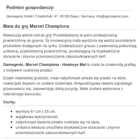
Podmiot gospodarczy:
Gamegenic GmbH, Friedrichstr. 47, 45128 Essen, Germany, info@gamegenic.com
Mata do gry
Marvel Champions
Rewolucja wśród mat do gry! Przedstawiamy w pełni profesjonalną
powierzchnię do grania. Ta innowacyjna mata wyróżnia się wśród pozostałych
produktów dostępnych na rynku. Doświadczeni gracze z pewnością pokochają
unikalną, szybkobieżną powierzchnię, pozwalającą na błyskawiczne
obracanie i płynne przemieszczanie zakoszulkowanych kart.
Gamegenic: Marvel Champions - Hawkeye Mat
to mata ze znakomitą grafiką
z motywem ulubionej postaci.
Dzięki niewielkiej grubości, mata natychmiast układa się płasko na stole,
nawet jeśli dopiero co została rozwinięta. Antypoślizgowy rewers zapobiega
przesuwaniu się, zapewniając stałą pozycję. Mata została wykonana z
naturalnego kauczuku.
Cechy:
wymiary 61 cm x 35 cm,
wyjątkowa wytrzymałość,
natychmiast idealnie płasko rozkłada się na stole,
unikalna tekstura umożliwia błyskawiczne obracanie i płynne
przemieszczanie zakoszulkowanych kart.