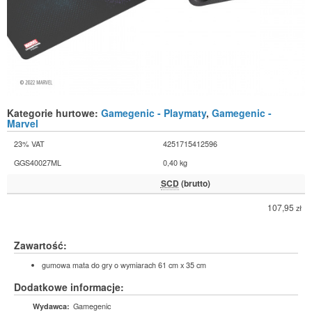
Kategorie hurtowe:
Gamegenic - Playmaty
,
Gamegenic -
Marvel
23% VAT
4251715412596
GGS40027ML
0,40 kg
SCD
(brutto)
107,95
zł
Zawartość:
gumowa mata do gry o wymiarach 61 cm x 35 cm
Dodatkowe informacje:
Gamegenic
Wydawca: