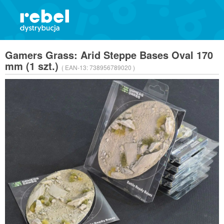
Gamers Grass: Arid Steppe Bases Oval 170
mm (1 szt.)
( EAN-13:
738956789020 )