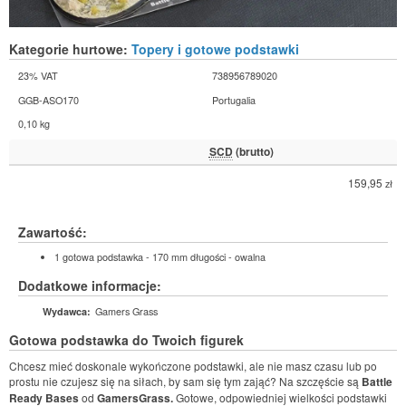
Kategorie hurtowe:
Topery i gotowe podstawki
23% VAT
738956789020
GGB-ASO170
Portugalia
0,10 kg
SCD
(brutto)
159,95
zł
Zawartość:
1 gotowa podstawka - 170 mm długości - owalna
Dodatkowe informacje:
Gamers Grass
Wydawca:
Gotowa podstawka do Twoich figurek
Chcesz mieć doskonale wykończone podstawki, ale nie masz czasu lub po
prostu nie czujesz się na siłach, by sam się tym zająć? Na szczęście są
Battle
Ready Bases
od
GamersGrass.
Gotowe, odpowiedniej wielkości podstawki