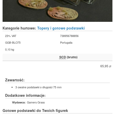
Kategorie hurtowe:
Topery i gotowe podstawki
23% VAT
738956788856
GGB-BLO75
Portugalia
0,10 kg
SCD
(brutto)
65,95
zł
Zawartość:
3 owalne podstawki o długości 75 mm
Dodatkowe informacje:
Gamers Grass
Wydawca:
Gotowe podstawki do Twoich figurek