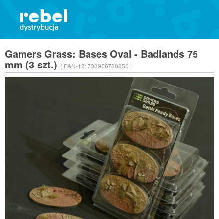
Gamers Grass: Bases Oval - Badlands 75
mm (3 szt.)
( EAN-13:
738956788856 )