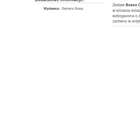
Zestaw
Bases O
Gamers Grass
Wydawca:
w klimacie śród
wzbogacona o żó
zarówno w antyku