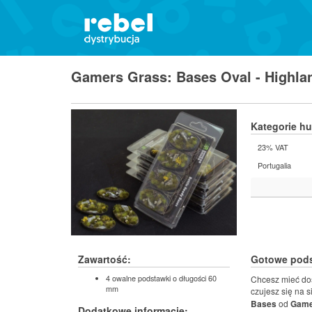
Gamers Grass: Bases Oval - Highla
Kategorie h
23% VAT
Portugalia
Zawartość:
Gotowe pods
4 owalne podstawki o długości 60
Chcesz mieć dos
mm
czujesz się na 
Bases
od
Game
Dodatkowe informacje: