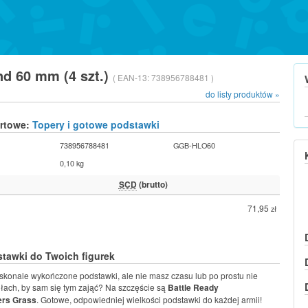
nd 60 mm (4 szt.)
( EAN-13:
738956788481 )
do listy produktów »
urtowe:
Topery i gotowe podstawki
738956788481
GGB-HLO60
0,10 kg
SCD
(brutto)
71,95
zł
tawki do Twoich figurek
konale wykończone podstawki, ale nie masz czasu lub po prostu nie
siłach, by sam się tym zająć? Na szczęście są
Battle Ready
rs Grass
. Gotowe, odpowiedniej wielkości podstawki do każdej armii!