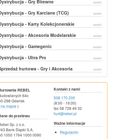
Dystrybucja - Gry Bitewne
rozwiń
Dystrybucja - Gry Karciane (TCG)
rozwiń
Dystrybucja - Karty Kolekcjonerskie
rozwiń
Dystrybucja - Akcesoria Modelarskie
rozwiń
Dystrybucja - Gamegenic
rozwiń
Dystrybucja - Ultra Pro
rozwiń
Sprzedaż hurtowa - Gry i Akcesoria
rozwiń
Kontakt z nami
Hurtownia REBEL
Budowlanych 64c
508 170 200
80-298 Gdańsk
(8:00 - 16:00)
na mapie
)
fax 58 728 49 32
hurt@rebel.pl
Dane do przelewu
Ważne informacje
Rebel Sp. z o.o.
ING Bank Śląski S.A.
Regulamin
60 1050 1764 1000 0090