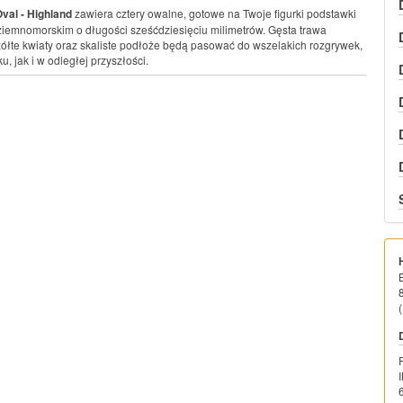
val - Highland
zawiera cztery owalne, gotowe na Twoje figurki podstawki
ziemnomorskim o długości sześćdziesięciu milimetrów. Gęsta trawa
łte kwiaty oraz skaliste podłoże będą pasować do wszelakich rozgrywek,
, jak i w odległej przyszłości.
(