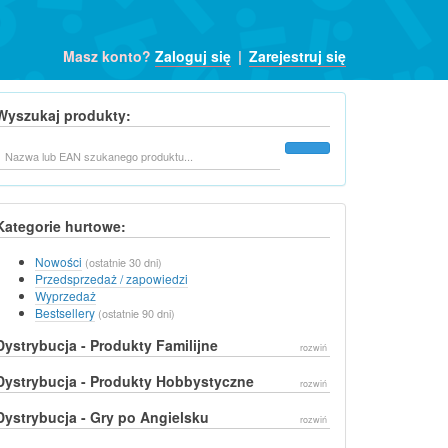
Masz konto?
Zaloguj się
|
Zarejestruj się
Wyszukaj produkty:
Szukaj
Kategorie hurtowe:
Nowości
(ostatnie 30 dni)
Przedsprzedaż / zapowiedzi
Wyprzedaż
Bestsellery
(ostatnie 90 dni)
Dystrybucja - Produkty Familijne
rozwiń
Dystrybucja - Produkty Hobbystyczne
rozwiń
Dystrybucja - Gry po Angielsku
rozwiń