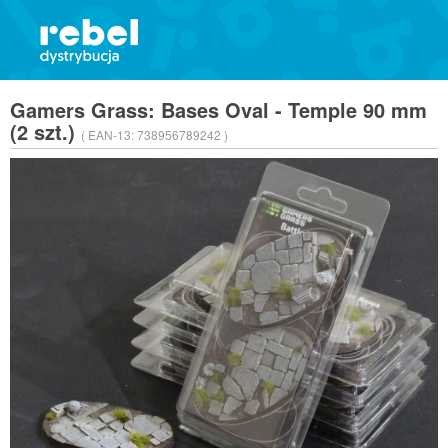
Gamers Grass: Bases Oval - Temple 90 mm
(2 szt.)
( EAN-13:
738956789242 )