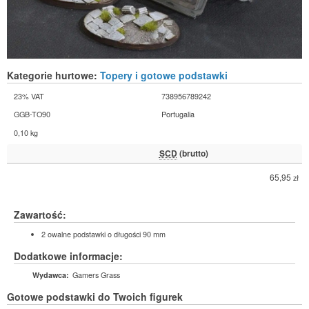
Kategorie hurtowe:
Topery i gotowe podstawki
23% VAT
738956789242
GGB-TO90
Portugalia
0,10 kg
SCD
(brutto)
65,95
zł
Zawartość:
2 owalne podstawki o długości 90 mm
Dodatkowe informacje:
Gamers Grass
Wydawca:
Gotowe podstawki do Twoich figurek