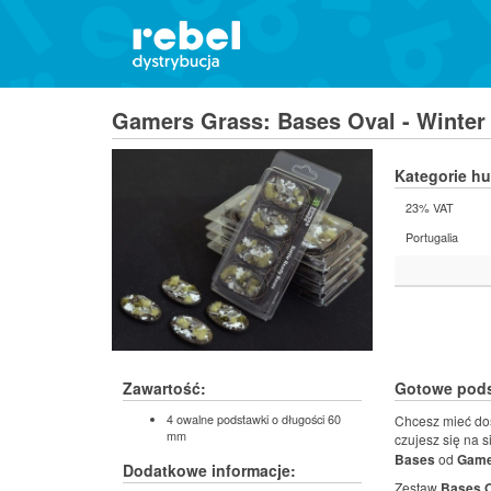
Gamers Grass: Bases Oval - Winter 
Kategorie h
23% VAT
Portugalia
Zawartość:
Gotowe pods
4 owalne podstawki o długości 60
Chcesz mieć dos
mm
czujesz się na 
Bases
od
Game
Dodatkowe informacje:
Zestaw
Bases O