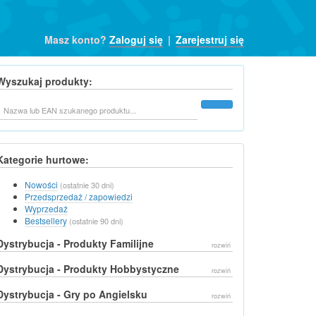
Masz konto?
Zaloguj się
|
Zarejestruj się
Wyszukaj produkty:
Szukaj
Kategorie hurtowe:
Nowości
(ostatnie 30 dni)
Przedsprzedaż / zapowiedzi
Wyprzedaż
Bestsellery
(ostatnie 90 dni)
Dystrybucja - Produkty Familijne
rozwiń
Dystrybucja - Produkty Hobbystyczne
rozwiń
Dystrybucja - Gry po Angielsku
rozwiń