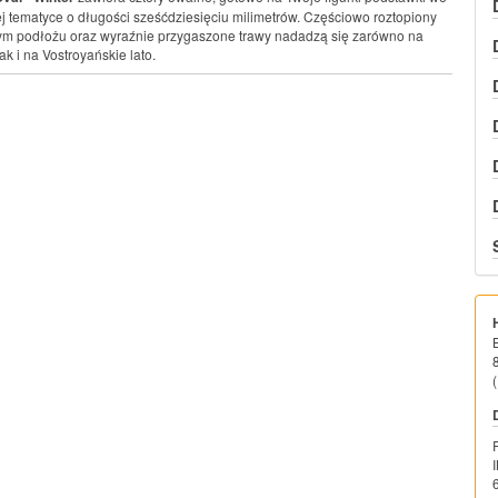
tematyce o długości sześćdziesięciu milimetrów. Częściowo roztopiony
tym podłożu oraz wyraźnie przygaszone trawy nadadzą się zarówno na
k i na Vostroyańskie lato.
(