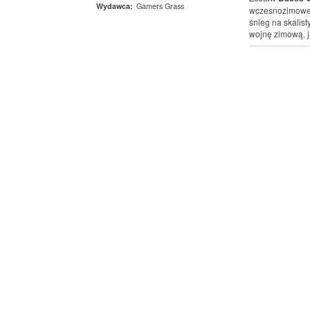
Gamers Grass
Wydawca:
wczesnozimowej 
śnieg na skalis
wojnę zimową, ja