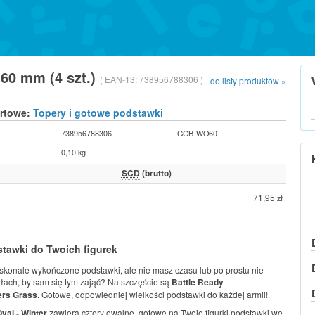
60 mm (4 szt.)
( EAN-13:
738956788306 )
do listy produktów »
urtowe:
Topery i gotowe podstawki
738956788306
GGB-WO60
0,10 kg
SCD
(brutto)
71,95
zł
tawki do Twoich figurek
konale wykończone podstawki, ale nie masz czasu lub po prostu nie
siłach, by sam się tym zająć? Na szczęście są
Battle Ready
rs Grass
. Gotowe, odpowiedniej wielkości podstawki do każdej armii!
val - Winter
zawiera cztery owalne, gotowe na Twoje figurki podstawki we