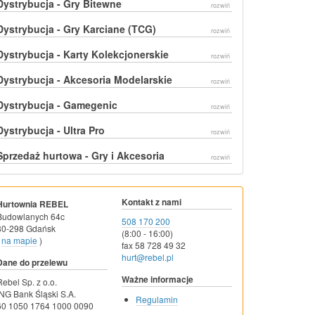
Dystrybucja - Gry Bitewne
rozwiń
Dystrybucja - Gry Karciane (TCG)
rozwiń
Dystrybucja - Karty Kolekcjonerskie
rozwiń
Dystrybucja - Akcesoria Modelarskie
rozwiń
Dystrybucja - Gamegenic
rozwiń
Dystrybucja - Ultra Pro
rozwiń
Sprzedaż hurtowa - Gry i Akcesoria
rozwiń
Kontakt z nami
Hurtownia REBEL
Budowlanych 64c
508 170 200
80-298 Gdańsk
(8:00 - 16:00)
na mapie
)
fax 58 728 49 32
hurt@rebel.pl
Dane do przelewu
Ważne informacje
Rebel Sp. z o.o.
ING Bank Śląski S.A.
Regulamin
60 1050 1764 1000 0090