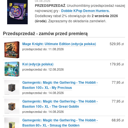
04.08.2026
PRZEDSPRZEDAŻ
. Uruchomiliśmy przedsprzedaż naszej
najnowszej gry -
Dobble KPop Demon Hunters.
Dodatkowy rabat 2% obowiązuje do
2 września 2026
(środa)
. Zapraszamy do składania zamówień.
Przedsprzedaż - zamów przed premierą
Mage Knight: Ultimate Edition (edycja polska)
529,95
zł
przedsprzedaż do: 11.08.2026
Koi (edycja polska)
179,95
zł
przedsprzedaż do: 12.08.2026
Gamegenic: Magic the Gathering - The Hobbit -
77,95
zł
Bastion 100+ XL - My Precious
przedsprzedaż do: 14.08.2026
Gamegenic: Magic the Gathering - The Hobbit -
77,95
zł
Bastion 100+ XL - The Great Goblin
przedsprzedaż do: 14.08.2026
Gamegenic: Magic the Gathering - The Hobbit -
68,95
zł
Bastion 80+ XL - Smaug the Golden