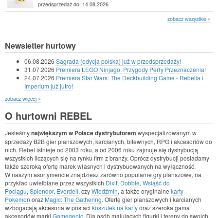
przedsprzedaż do: 14.08.2026
zobacz wszystkie »
Newsletter hurtowy
06.08.2026
Sagrada (edycja polska) już w przedsprzedaży!
31.07.2026
Premiera LEGO Ninjago: Przygody Perły Przeznaczenia!
24.07.2026
Premiera Star Wars: The Deckbuilding Game - Rebelia i
Imperium już jutro!
zobacz więcej »
O hurtowni REBEL
Jesteśmy
największym w Polsce dystrybutorem
wyspecjalizowanym w
sprzedaży B2B gier planszowych, karcianych, bitewnych, RPG i akcesoriów do
nich. Rebel istnieje od 2003 roku, a od 2006 roku zajmuje się dystrybucją
wszystkich liczących się na rynku firm z branży. Oprócz dystrybucji posiadamy
także szeroką ofertę marek własnych i dystrybuowanych na wyłączność.
W naszym asortymencie znajdziesz zarówno popularne gry planszowe, na
przykład uwielbiane przez wszystkich
Dixit
,
Dobble
,
Wsiąść do
Pociągu
,
Splendor
,
Everdell
, czy
Wiedźmin
, a także oryginalne
karty
Pokemon
oraz
Magic: The Gathering
. Ofertę gier planszowych i karcianych
wzbogacają akcesoria w postaci
koszulek na karty
oraz szeroka gama
akcesoriów marki
Gamegenic
. Dla osób malujących figurki i tereny do swoich