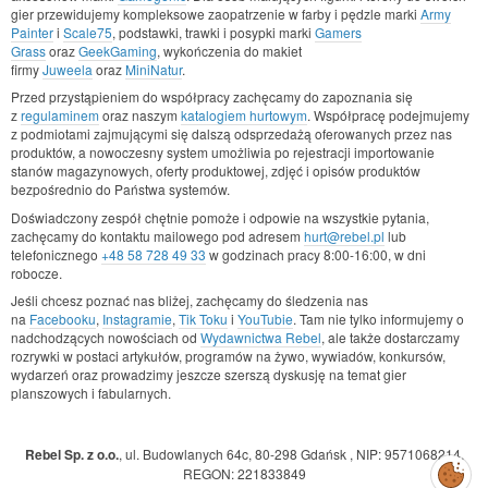
gier przewidujemy kompleksowe zaopatrzenie w farby i pędzle marki
Army
Painter
i
Scale75
, podstawki, trawki i posypki marki
Gamers
Grass
oraz
GeekGaming
, wykończenia do makiet
firmy
Juweela
oraz
MiniNatur
.
Przed przystąpieniem do współpracy zachęcamy do zapoznania się
z
regulaminem
oraz naszym
katalogiem hurtowym
. Współpracę podejmujemy
z podmiotami zajmującymi się dalszą odsprzedażą oferowanych przez nas
produktów, a nowoczesny system umożliwia po rejestracji importowanie
stanów magazynowych, oferty produktowej, zdjęć i opisów produktów
bezpośrednio do Państwa systemów.
Doświadczony zespół chętnie pomoże i odpowie na wszystkie pytania,
zachęcamy do kontaktu mailowego pod adresem
hurt@rebel.pl
lub
telefonicznego
+48 58 728 49 33
w godzinach pracy 8:00-16:00, w dni
robocze.
Jeśli chcesz poznać nas bliżej, zachęcamy do śledzenia nas
na
Facebooku
,
Instagramie
,
Tik Toku
i
YouTubie
. Tam nie tylko informujemy o
nadchodzących nowościach od
Wydawnictwa Rebel
, ale także dostarczamy
rozrywki w postaci artykułów, programów na żywo, wywiadów, konkursów,
wydarzeń oraz prowadzimy jeszcze szerszą dyskusję na temat gier
planszowych i fabularnych.
Rebel Sp. z o.o.
,
ul. Budowlanych 64c, 80-298 Gdańsk
,
NIP: 9571068214
,
Zarządzaj
REGON: 221833849
preferencjami
cookies