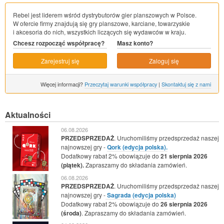
Rebel jest liderem wśród dystrybutorów gier planszowych w Polsce.
W ofercie firmy znajdują się gry planszowe, karciane, towarzyskie
i akcesoria do nich, wszystkich liczących się wydawców w kraju.
Chcesz rozpocząć współpracę?
Masz konto?
Zarejestruj się
Zaloguj się
Więcej informacji?
Przeczytaj warunki współpracy
|
Skontaktuj się z nami
Aktualności
06.08.2026
PRZEDSPRZEDAŻ
. Uruchomiliśmy przedsprzedaż naszej
najnowszej gry -
Qork (edycja polska).
Dodatkowy rabat 2% obowiązuje do
21 sierpnia 2026
(piątek).
Zapraszamy do składania zamówień.
06.08.2026
PRZEDSPRZEDAŻ
. Uruchomiliśmy przedsprzedaż naszej
najnowszej gry -
Sagrada (edycja polska)
Dodatkowy rabat 2% obowiązuje do
26 sierpnia 2026
(środa)
. Zapraszamy do składania zamówień.