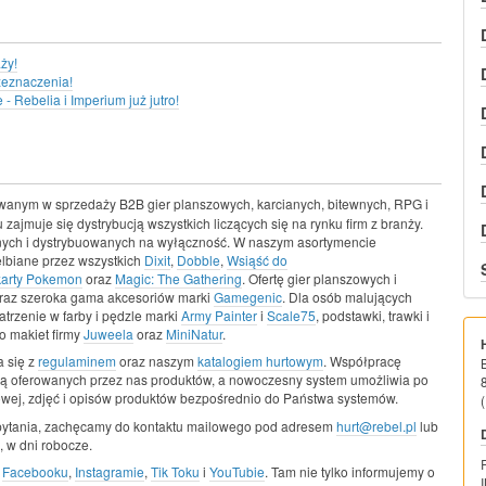
ży!
zeznaczenia!
 Rebelia i Imperium już jutro!
wanym w sprzedaży B2B gier planszowych, karcianych, bitewnych, RPG i
 zajmuje się dystrybucją wszystkich liczących się na rynku firm z branży.
snych i dystrybuowanych na wyłączność. W naszym asortymencie
elbiane przez wszystkich
Dixit
,
Dobble
,
Wsiąść do
karty Pokemon
oraz
Magic: The Gathering
. Ofertę gier planszowych i
raz szeroka gama akcesoriów marki
Gamegenic
. Dla osób malujących
trzenie w farby i pędzle marki
Army Painter
i
Scale75
, podstawki, trawki i
o makiet firmy
Juweela
oraz
MiniNatur
.
 się z
regulaminem
oraz naszym
katalogiem hurtowym
. Współpracę
ą oferowanych przez nas produktów, a nowoczesny system umożliwia po
owej, zdjęć i opisów produktów bezpośrednio do Państwa systemów.
(
pytania, zachęcamy do kontaktu mailowego pod adresem
hurt@rebel.pl
lub
 w dni robocze.
a
Facebooku
,
Instagramie
,
Tik Toku
i
YouTubie
. Tam nie tylko informujemy o