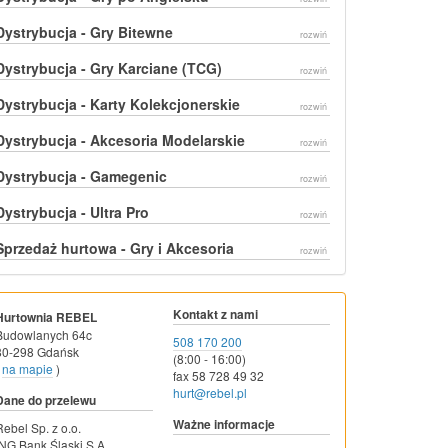
Dystrybucja - Gry Bitewne
rozwiń
Dystrybucja - Gry Karciane (TCG)
rozwiń
Dystrybucja - Karty Kolekcjonerskie
rozwiń
Dystrybucja - Akcesoria Modelarskie
rozwiń
Dystrybucja - Gamegenic
rozwiń
Dystrybucja - Ultra Pro
rozwiń
Sprzedaż hurtowa - Gry i Akcesoria
rozwiń
Kontakt z nami
Hurtownia REBEL
Budowlanych 64c
508 170 200
80-298 Gdańsk
(8:00 - 16:00)
na mapie
)
fax 58 728 49 32
hurt@rebel.pl
Dane do przelewu
Ważne informacje
Rebel Sp. z o.o.
ING Bank Śląski S.A.