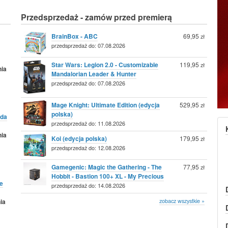
Przedsprzedaż - zamów przed premierą
BrainBox - ABC
69,95
zł
przedsprzedaż do: 07.08.2026
Star Wars: Legion 2.0 - Customizable
119,95
zł
nia
Mandalorian Leader & Hunter
przedsprzedaż do: 07.08.2026
Mage Knight: Ultimate Edition (edycja
529,95
zł
polska)
da
przedsprzedaż do: 11.08.2026
nia
Koi (edycja polska)
179,95
zł
przedsprzedaż do: 12.08.2026
Gamegenic: Magic the Gathering - The
77,95
zł
Hobbit - Bastion 100+ XL - My Precious
e
przedsprzedaż do: 14.08.2026
zobacz wszystkie »
ia