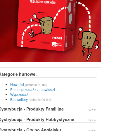
Kategorie hurtowe:
Nowości
(ostatnie 30 dni)
Przedsprzedaż / zapowiedzi
Wyprzedaż
Bestsellery
(ostatnie 90 dni)
Dystrybucja - Produkty Familijne
rozwiń
Dystrybucja - Produkty Hobbystyczne
rozwiń
Dystrybucja - Gry po Angielsku
rozwiń