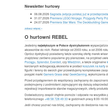
Newsletter hurtowy
06.08.2026
Sagrada (edycja polska) już w przedsprzeda
31.07.2026
Premiera LEGO Ninjago: Przygody Perły Pr
24.07.2026
Premiera Star Wars: The Deckbuilding Game -
zobacz więcej »
O hurtowni REBEL
Jesteśmy
największym w Polsce dystrybutorem
wyspecjalizo
akcesoriów do nich. Rebel istnieje od 2003 roku, a od 2006 roku
Oprócz dystrybucji posiadamy także szeroką ofertę marek wła
znajdziesz zarówno popularne gry planszowe, na przykład uwi
Pociągu
,
Splendor
,
Everdell
, czy
Wiedźmin
, a także oryginalne
karcianych wzbogacają akcesoria w postaci
koszulek na karty
o
figurki i tereny do swoich gier przewidujemy kompleksowe zaopa
posypki marki
Gamers Grass
oraz
GeekGaming
, wykończenia d
Przed przystąpieniem do współpracy zachęcamy do zapoznania
podejmujemy z podmiotami zajmującymi się dalszą odsprzedaż
rejestracji importowanie stanów magazynowych, oferty produkt
Doświadczony zespół chętnie pomoże i odpowie na wszystkie 
telefonicznego
+48 58 728 49 33
w godzinach pracy 8:00-16:00,
Jeśli chcesz poznać nas bliżej, zachęcamy do śledzenia nas n