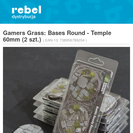
Gamers Grass: Bases Round - Temple
60mm (2 szt.)
( EAN-13:
738956789204 )