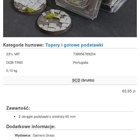
Kategorie hurtowe:
Topery i gotowe podstawki
23% VAT
738956789204
GGB-TR60
Portugalia
0,10 kg
SCD
(brutto)
65,95
zł
Zawartość:
2 okrągłe podstawki o średnicy 60 mm
Dodatkowe informacje:
Gamers Grass
Wydawca: