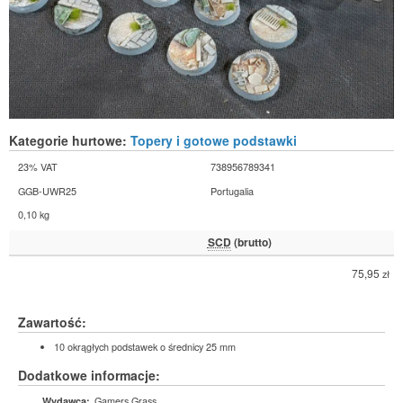
Kategorie hurtowe:
Topery i gotowe podstawki
23% VAT
738956789341
GGB-UWR25
Portugalia
0,10 kg
SCD
(brutto)
75,95
zł
Zawartość:
10 okrągłych podstawek o średnicy 25 mm
Dodatkowe informacje:
Gamers Grass
Wydawca: