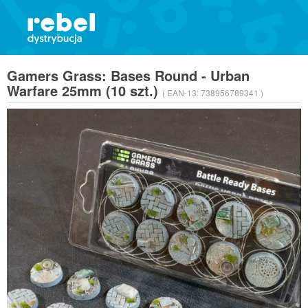
Gamers Grass: Bases Round - Urban
Warfare 25mm (10 szt.)
( EAN-13:
738956789341 )