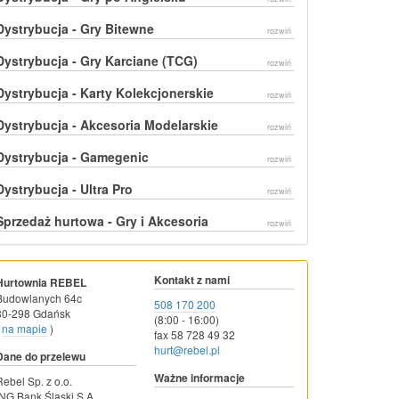
Dystrybucja - Gry Bitewne
rozwiń
Dystrybucja - Gry Karciane (TCG)
rozwiń
Dystrybucja - Karty Kolekcjonerskie
rozwiń
Dystrybucja - Akcesoria Modelarskie
rozwiń
Dystrybucja - Gamegenic
rozwiń
Dystrybucja - Ultra Pro
rozwiń
Sprzedaż hurtowa - Gry i Akcesoria
rozwiń
Kontakt z nami
Hurtownia REBEL
Budowlanych 64c
508 170 200
80-298 Gdańsk
(8:00 - 16:00)
na mapie
)
fax 58 728 49 32
hurt@rebel.pl
Dane do przelewu
Ważne informacje
Rebel Sp. z o.o.
ING Bank Śląski S.A.