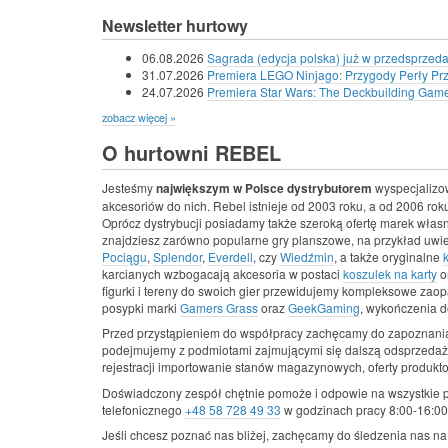
Newsletter hurtowy
06.08.2026
Sagrada (edycja polska) już w przedsprzeda
31.07.2026
Premiera LEGO Ninjago: Przygody Perły Pr
24.07.2026
Premiera Star Wars: The Deckbuilding Game -
zobacz więcej »
O hurtowni REBEL
Jesteśmy
największym w Polsce dystrybutorem
wyspecjalizo
akcesoriów do nich. Rebel istnieje od 2003 roku, a od 2006 roku
Oprócz dystrybucji posiadamy także szeroką ofertę marek wła
znajdziesz zarówno popularne gry planszowe, na przykład uwi
Pociągu
,
Splendor
,
Everdell
, czy
Wiedźmin
, a także oryginalne
karcianych wzbogacają akcesoria w postaci
koszulek na karty
o
figurki i tereny do swoich gier przewidujemy kompleksowe zaopa
posypki marki
Gamers Grass
oraz
GeekGaming
, wykończenia d
Przed przystąpieniem do współpracy zachęcamy do zapoznania
podejmujemy z podmiotami zajmującymi się dalszą odsprzedaż
rejestracji importowanie stanów magazynowych, oferty produkt
Doświadczony zespół chętnie pomoże i odpowie na wszystkie 
telefonicznego
+48 58 728 49 33
w godzinach pracy 8:00-16:00,
Jeśli chcesz poznać nas bliżej, zachęcamy do śledzenia nas n