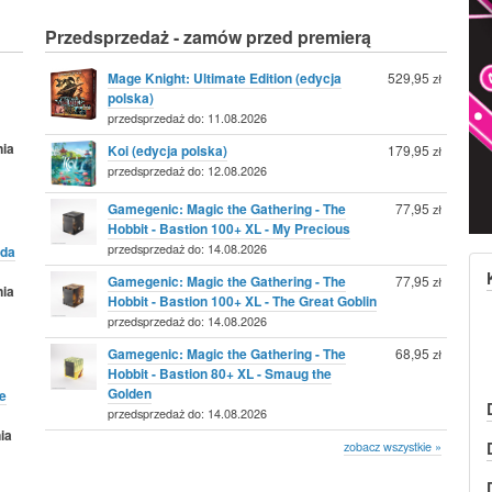
Przedsprzedaż - zamów przed premierą
Mage Knight: Ultimate Edition (edycja
529,95
zł
polska)
przedsprzedaż do: 11.08.2026
nia
Koi (edycja polska)
179,95
zł
przedsprzedaż do: 12.08.2026
Gamegenic: Magic the Gathering - The
77,95
zł
Hobbit - Bastion 100+ XL - My Precious
przedsprzedaż do: 14.08.2026
da
Gamegenic: Magic the Gathering - The
77,95
zł
nia
Hobbit - Bastion 100+ XL - The Great Goblin
przedsprzedaż do: 14.08.2026
Gamegenic: Magic the Gathering - The
68,95
zł
Hobbit - Bastion 80+ XL - Smaug the
Golden
e
przedsprzedaż do: 14.08.2026
ia
zobacz wszystkie »