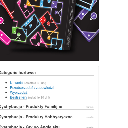
Kategorie hurtowe:
Nowości
(ostatnie 30 dni)
Przedsprzedaż / zapowiedzi
Wyprzedaż
Bestsellery
(ostatnie 90 dni)
Dystrybucja - Produkty Familijne
rozwiń
Dystrybucja - Produkty Hobbystyczne
rozwiń
Dystrybucja - Gry po Angielsku
rozwiń