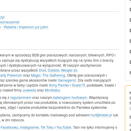
ży!
zeznaczenia!
 Rebelia i Imperium już jutro!
wanym w sprzedaży B2B gier planszowych, karcianych, bitewnych, RPG i
 zajmuje się dystrybucją wszystkich liczących się na rynku firm z branży.
snych i dystrybuowanych na wyłączność. W naszym asortymencie
elbiane przez wszystkich
Dixit
,
Dobble
,
Wsiąść do
karty Pokemon
oraz
Magic: The Gathering
. Ofertę gier planszowych i
raz szeroka gama akcesoriów marki
Gamegenic
. Dla osób malujących
trzenie w farby i pędzle marki
Army Painter
i
Scale75
, podstawki, trawki i
o makiet firmy
Juweela
oraz
MiniNatur
.
 się z
regulaminem
oraz naszym
katalogiem hurtowym
. Współpracę
ą oferowanych przez nas produktów, a nowoczesny system umożliwia po
owej, zdjęć i opisów produktów bezpośrednio do Państwa systemów.
(
pytania, zachęcamy do kontaktu mailowego pod adresem
hurt@rebel.pl
lub
 w dni robocze.
a
Facebooku
,
Instagramie
,
Tik Toku
i
YouTubie
. Tam nie tylko informujemy o