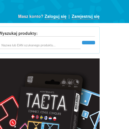
Masz konto?
Zaloguj się
|
Zarejestruj się
Wyszukaj produkty:
Szukaj