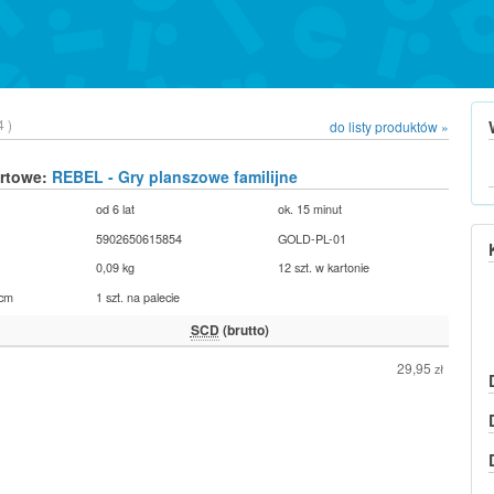
 )
do listy produktów »
urtowe:
REBEL - Gry planszowe familijne
od 6 lat
ok. 15 minut
5902650615854
GOLD-PL-01
0,09 kg
12 szt. w kartonie
 cm
1 szt. na palecie
SCD
(brutto)
29,95
zł