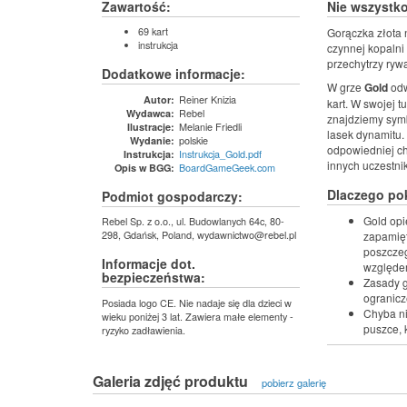
Zawartość:
Nie wszystko
69 kart
Gorączka złota 
instrukcja
czynnej kopalni
przechytrzy ryw
Dodatkowe informacje:
W grze
Gold
odw
Reiner Knizia
Autor:
kart. W swojej 
Rebel
Wydawca:
znajdziemy symb
Melanie Friedli
Ilustracje:
lasek dynamitu.
polskie
Wydanie:
odpowiedniej chw
Instrukcja_Gold.pdf
Instrukcja:
innych uczestni
BoardGameGeek.com
Opis w BGG:
Dlaczego po
Podmiot gospodarczy:
Gold opi
Rebel Sp. z o.o., ul. Budowlanych 64c, 80-
298, Gdańsk, Poland, wydawnictwo@rebel.pl
zapamięt
poszczeg
Informacje dot.
względem
bezpieczeństwa:
Zasady g
ogranic
Posiada logo CE. Nie nadaje się dla dzieci w
Chyba ni
wieku poniżej 3 lat. Zawiera małe elementy -
puszce, 
ryzyko zadławienia.
Galeria zdjęć produktu
pobierz galerię