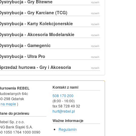
Dystrybucja - Gry Bitewne
rozwiń
Dystrybucja - Gry Karciane (TCG)
rozwiń
Dystrybucja - Karty Kolekcjonerskie
rozwiń
Dystrybucja - Akcesoria Modelarskie
rozwiń
Dystrybucja - Gamegenic
rozwiń
Dystrybucja - Ultra Pro
rozwiń
Sprzedaż hurtowa - Gry i Akcesoria
rozwiń
Kontakt z nami
Hurtownia REBEL
Budowlanych 64c
508 170 200
80-298 Gdańsk
(8:00 - 16:00)
na mapie
)
fax 58 728 49 32
hurt@rebel.pl
Dane do przelewu
Ważne informacje
Rebel Sp. z o.o.
ING Bank Śląski S.A.
Regulamin
60 1050 1764 1000 0090