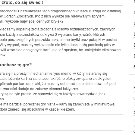
 złoto, co się świeci!
nadchodzi! Poszukiwacze tego drogocennego kruszcu ruszają do ostatniej
 w Górach Złocistych. Kto z nich wykaże się niebywałym sprytem,
ali i wykopie najwięcej cennych bryłek?
iedzamy kopalnię złota złożoną z losowo rozmieszczonych, zakrytych
turze każdy z uczestników odkrywa 2 wybrane karty, wśród których
ole poszczególnych poszukiwaczy, cenne bryłki oraz pułapki w postaci
 Aby wygrać, musimy wykazać się nie tylko doskonałą pamięcią (aby w
ili wrócić do dostępnych kart), ale też sprytem, by umiejętnie eliminować
ków.
kochasz tę grę?
era się na prostym mechanizmie typu memo, w którym staramy się
ać ułożenie kart na stole. Jednak różne efekty związane z odkryciem
ólnych par kart oraz fakt, że musimy dobierać je do siebie również pod
 wartości dodaje do zabawy element taktyczny.
ry są na tyle proste, że sprawdzi się w każdym towarzystwie, bez
zeń.
(
e ma bardziej poręcznej gry niż ta – karty są zamknięte w miniaturowej
która zmieści się absolutnie w każdej kieszeni.