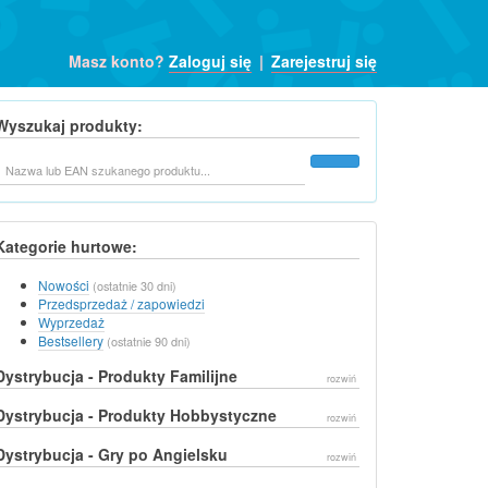
Masz konto?
Zaloguj się
|
Zarejestruj się
Wyszukaj produkty:
Szukaj
Kategorie hurtowe:
Nowości
(ostatnie 30 dni)
Przedsprzedaż / zapowiedzi
Wyprzedaż
Bestsellery
(ostatnie 90 dni)
Dystrybucja - Produkty Familijne
rozwiń
Dystrybucja - Produkty Hobbystyczne
rozwiń
Dystrybucja - Gry po Angielsku
rozwiń