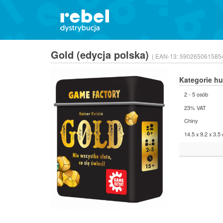
Gold (edycja polska)
( EAN-13:
5902650615854
Kategorie h
2 - 5 osób
23% VAT
Chiny
14.5 x 9.2 x 3.5