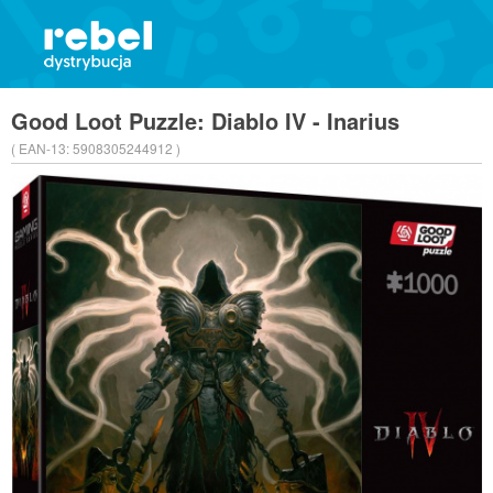
Good Loot Puzzle: Diablo IV - Inarius
( EAN-13:
5908305244912 )