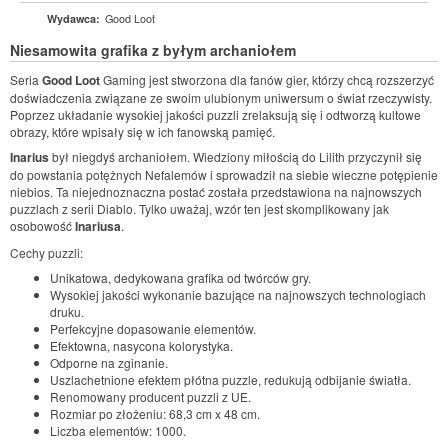
Good Loot
Wydawca:
Niesamowita grafika z byłym archaniołem
Seria
Good Loot
Gaming jest stworzona dla fanów gier, którzy chcą rozszerzyć
doświadczenia związane ze swoim ulubionym uniwersum o świat rzeczywisty.
Poprzez układanie wysokiej jakości puzzli zrelaksują się i odtworzą kultowe
obrazy, które wpisały się w ich fanowską pamięć.
Inarius
był niegdyś archaniołem. Wiedziony miłością do Lilith przyczynił się
do powstania potężnych Nefalemów i sprowadził na siebie wieczne potępienie
niebios. Ta niejednoznaczna postać została przedstawiona na najnowszych
puzzlach z serii Diablo. Tylko uważaj, wzór ten jest skomplikowany jak
osobowość
Inariusa
.
Cechy puzzli:
Unikatowa, dedykowana grafika od twórców gry.
Wysokiej jakości wykonanie bazujące na najnowszych technologiach
druku.
Perfekcyjne dopasowanie elementów.
Efektowna, nasycona kolorystyka.
Odporne na zginanie.
Uszlachetnione efektem płótna puzzle, redukują odbijanie światła.
Renomowany producent puzzli z UE.
Rozmiar po złożeniu: 68,3 cm x 48 cm.
Liczba elementów: 1000.