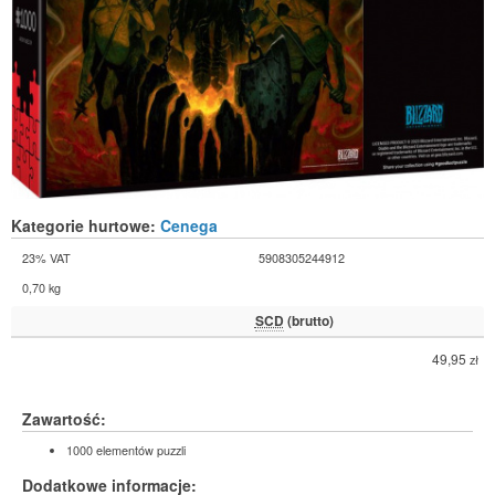
Kategorie hurtowe:
Cenega
23% VAT
5908305244912
0,70 kg
SCD
(brutto)
49,95
zł
Zawartość:
1000 elementów puzzli
Dodatkowe informacje: