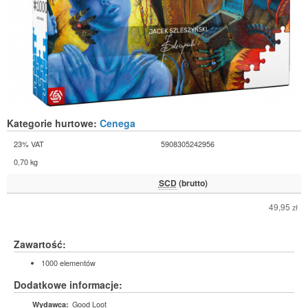
Kategorie hurtowe:
Cenega
23% VAT
5908305242956
0,70 kg
SCD
(brutto)
49,95
zł
Zawartość:
1000 elementów
Dodatkowe informacje:
Good Loot
Wydawca: