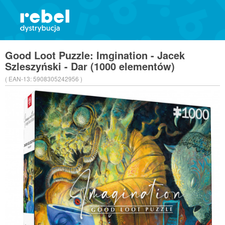
Good Loot Puzzle: Imgination - Jacek
Szleszyński - Dar (1000 elementów)
( EAN-13:
5908305242956 )