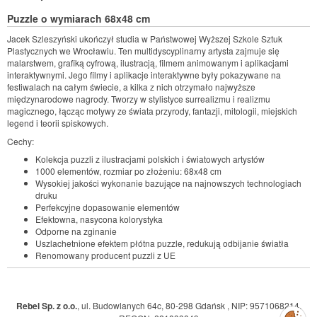
Puzzle o wymiarach 68x48 cm
Jacek Szleszyński ukończył studia w Państwowej Wyższej Szkole Sztuk
Plastycznych we Wrocławiu. Ten multidyscyplinarny artysta zajmuje się
malarstwem, grafiką cyfrową, ilustracją, filmem animowanym i aplikacjami
interaktywnymi. Jego filmy i aplikacje interaktywne były pokazywane na
festiwalach na całym świecie, a kilka z nich otrzymało najwyższe
międzynarodowe nagrody. Tworzy w stylistyce surrealizmu i realizmu
magicznego, łącząc motywy ze świata przyrody, fantazji, mitologii, miejskich
legend i teorii spiskowych.
Cechy:
Kolekcja puzzli z ilustracjami polskich i światowych artystów
1000 elementów, rozmiar po złożeniu: 68x48 cm
Wysokiej jakości wykonanie bazujące na najnowszych technologiach
druku
Perfekcyjne dopasowanie elementów
Efektowna, nasycona kolorystyka
Odporne na zginanie
Uszlachetnione efektem płótna puzzle, redukują odbijanie światła
Renomowany producent puzzli z UE
Rebel Sp. z o.o.
,
ul. Budowlanych 64c, 80-298 Gdańsk
,
NIP: 9571068214
,
Zarządzaj
preferencjami