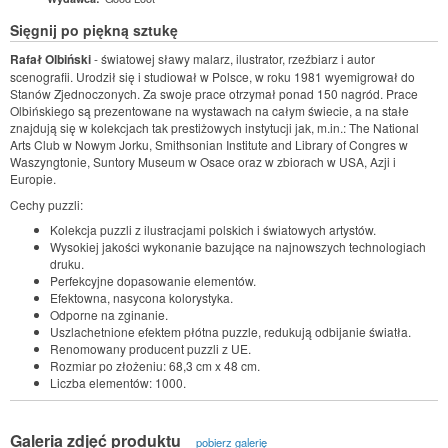
Sięgnij po piękną sztukę
Rafał Olbiński
- światowej sławy malarz, ilustrator, rzeźbiarz i autor
scenografii. Urodził się i studiował w Polsce, w roku 1981 wyemigrował do
Stanów Zjednoczonych. Za swoje prace otrzymał ponad 150 nagród. Prace
Olbińskiego są prezentowane na wystawach na całym świecie, a na stałe
znajdują się w kolekcjach tak prestiżowych instytucji jak, m.in.: The National
Arts Club w Nowym Jorku, Smithsonian Institute and Library of Congres w
Waszyngtonie, Suntory Museum w Osace oraz w zbiorach w USA, Azji i
Europie.
Cechy puzzli:
Kolekcja puzzli z ilustracjami polskich i światowych artystów.
Wysokiej jakości wykonanie bazujące na najnowszych technologiach
druku.
Perfekcyjne dopasowanie elementów.
Efektowna, nasycona kolorystyka.
Odporne na zginanie.
Uszlachetnione efektem płótna puzzle, redukują odbijanie światła.
Renomowany producent puzzli z UE.
Rozmiar po złożeniu: 68,3 cm x 48 cm.
Liczba elementów: 1000.
Galeria zdjęć produktu
pobierz galerię