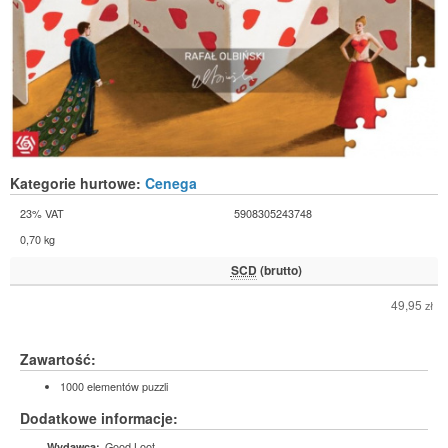
Kategorie hurtowe:
Cenega
23% VAT
5908305243748
0,70 kg
SCD
(brutto)
49,95
zł
Zawartość:
1000 elementów puzzli
Dodatkowe informacje:
Good Loot
Wydawca: